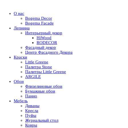
О нас
Bogema Decor
Bogema Facade
Лепнина
Интерьерный декор
HiWood
RODECOR
Фасадный декор
Центр Фасадного Декора
Краски
Little Greene
Палитра Stone
Палитры Little Greene
ARGILE
Обои
Флизелиновые обои
Бумажные обои
Панно
Мебель
Диваны
Кресла
Пуфы
Журнальный стол
Ковры