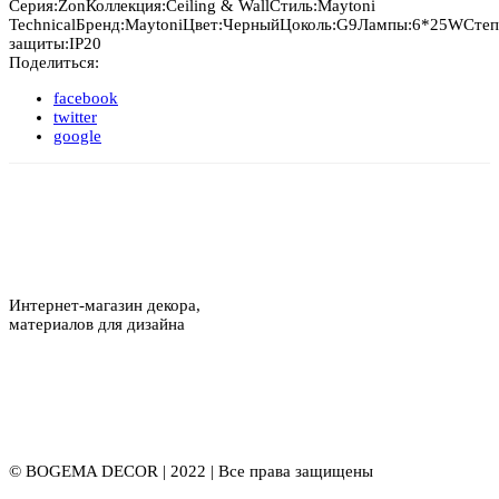
Серия:
Zon
Коллекция:
Ceiling & Wall
Стиль:
Maytoni
Technical
Бренд:
Maytoni
Цвет:
Черный
Цоколь:
G9
Лампы:
6*25W
Степ
защиты:
IP20
Поделиться:
facebook
twitter
google
Интернет-магазин декора,
материалов для дизайна
© BOGEMA DECOR | 2022 | Все права защищены