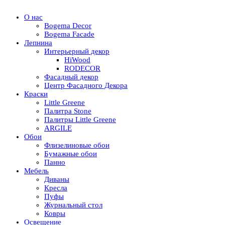
О нас
Bogema Decor
Bogema Facade
Лепнина
Интерьерный декор
HiWood
RODECOR
Фасадный декор
Центр Фасадного Декора
Краски
Little Greene
Палитра Stone
Палитры Little Greene
ARGILE
Обои
Флизелиновые обои
Бумажные обои
Панно
Мебель
Диваны
Кресла
Пуфы
Журнальный стол
Ковры
Освещение