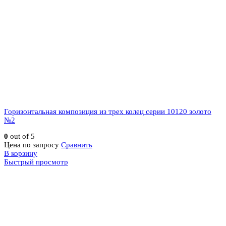
Горизонтальная композиция из трех колец серии 10120 золото
№2
0
out of 5
Цена по запросу
Сравнить
В корзину
Быстрый просмотр