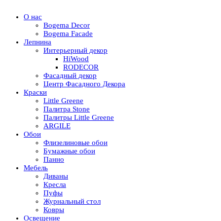
О нас
Bogema Decor
Bogema Facade
Лепнина
Интерьерный декор
HiWood
RODECOR
Фасадный декор
Центр Фасадного Декора
Краски
Little Greene
Палитра Stone
Палитры Little Greene
ARGILE
Обои
Флизелиновые обои
Бумажные обои
Панно
Мебель
Диваны
Кресла
Пуфы
Журнальный стол
Ковры
Освещение