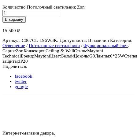
Количество Потолочный светильник Zon
В корзину
15 500
₽
Артикул:
C067CL-L96W3K
.
Доступность:
В наличии
Категории:
Освещение
/
Потолочные светильники
/
Функциональный свет
.
Серия:
Zon
Коллекция:
Ceiling & Wall
Стиль:
Maytoni
Technical
Бренд:
Maytoni
Цвет:
Белый
Цоколь:
G9
Лампы:
6*25W
Степе
защиты:
IP20
Поделиться:
facebook
twitter
google
Интернет-магазин декора,