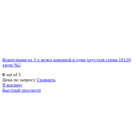
Композиция из 3-х колец шириной в один хрусталя серии 10120
хром №2
0
out of 5
Цена по запросу
Сравнить
В корзину
Быстрый просмотр