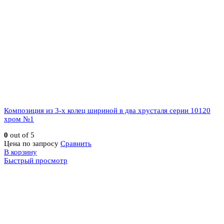
Композиция из 3-х колец шириной в два хрусталя серии 10120
хром №1
0
out of 5
Цена по запросу
Сравнить
В корзину
Быстрый просмотр