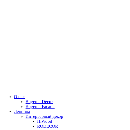
О нас
Bogema Decor
Bogema Facade
Лепнина
Интерьерный декор
HiWood
RODECOR