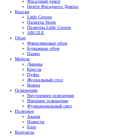
Фасадный декор
Центр Фасадного Декора
Краски
Little Greene
Палитра Stone
Палитры Little Greene
ARGILE
Обои
Флизелиновые обои
Бумажные обои
Панно
Мебель
Диваны
Кресла
Пуфы
Журнальный стол
Ковры
Освещение
Внутреннее освещение
Внешнее освещение
Функциональный свет
Полезное
Акции
Новости
Блог
Контакты