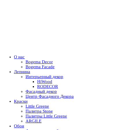
О нас
Bogema Decor
Bogema Facade
Лепнина
Интерьерный декор
HiWood
RODECOR
Фасадный декор
Центр Фасадного Декора
Краски
Little Greene
Палитра Stone
Палитры Little Greene
ARGILE
Обои