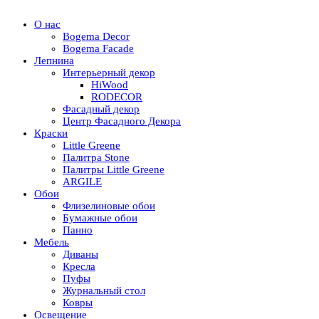
О нас
Bogema Decor
Bogema Facade
Лепнина
Интерьерный декор
HiWood
RODECOR
Фасадный декор
Центр Фасадного Декора
Краски
Little Greene
Палитра Stone
Палитры Little Greene
ARGILE
Обои
Флизелиновые обои
Бумажные обои
Панно
Мебель
Диваны
Кресла
Пуфы
Журнальный стол
Ковры
Освещение