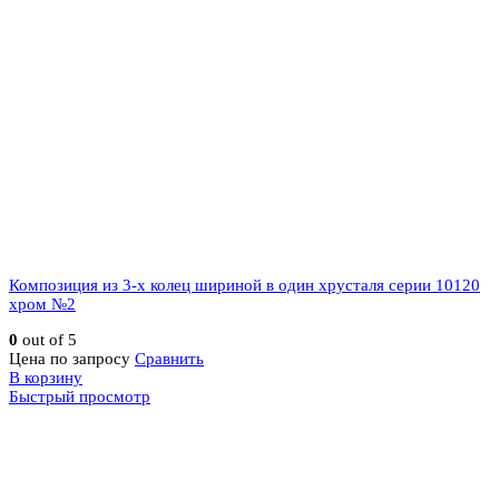
Композиция из 3-х колец шириной в один хрусталя серии 10120
хром №2
0
out of 5
Цена по запросу
Сравнить
В корзину
Быстрый просмотр