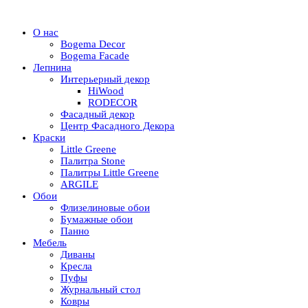
О нас
Bogema Decor
Bogema Facade
Лепнина
Интерьерный декор
HiWood
RODECOR
Фасадный декор
Центр Фасадного Декора
Краски
Little Greene
Палитра Stone
Палитры Little Greene
ARGILE
Обои
Флизелиновые обои
Бумажные обои
Панно
Мебель
Диваны
Кресла
Пуфы
Журнальный стол
Ковры