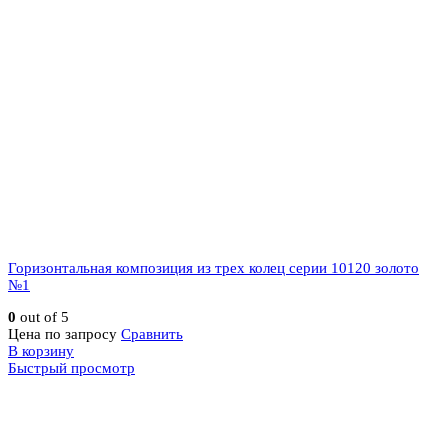
Горизонтальная композиция из трех колец серии 10120 золото
№1
0
out of 5
Цена по запросу
Сравнить
В корзину
Быстрый просмотр