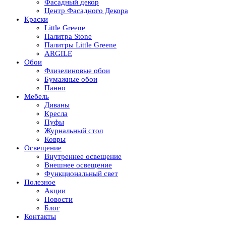
Фасадный декор
Центр Фасадного Декора
Краски
Little Greene
Палитра Stone
Палитры Little Greene
ARGILE
Обои
Флизелиновые обои
Бумажные обои
Панно
Мебель
Диваны
Кресла
Пуфы
Журнальный стол
Ковры
Освещение
Внутреннее освещение
Внешнее освещение
Функциональный свет
Полезное
Акции
Новости
Блог
Контакты