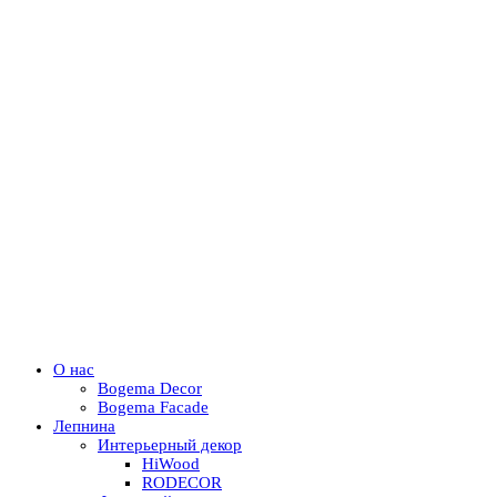
О нас
Bogema Decor
Bogema Facade
Лепнина
Интерьерный декор
HiWood
RODECOR