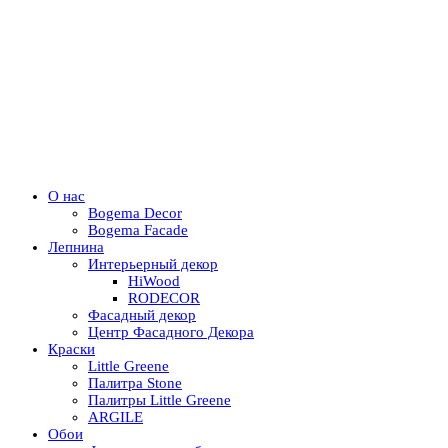
О нас
Bogema Decor
Bogema Facade
Лепнина
Интерьерный декор
HiWood
RODECOR
Фасадный декор
Центр Фасадного Декора
Краски
Little Greene
Палитра Stone
Палитры Little Greene
ARGILE
Обои