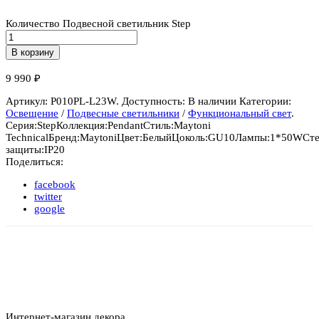
Количество Подвесной светильник Step
В корзину
9 990
₽
Артикул:
P010PL-L23W
.
Доступность:
В наличии
Категории:
Освещение
/
Подвесные светильники
/
Функциональный свет
.
Серия:
Step
Коллекция:
Pendant
Стиль:
Maytoni
Technical
Бренд:
Maytoni
Цвет:
Белый
Цоколь:
GU10
Лампы:
1*50W
Ст
защиты:
IP20
Поделиться:
facebook
twitter
google
Интернет-магазин декора,