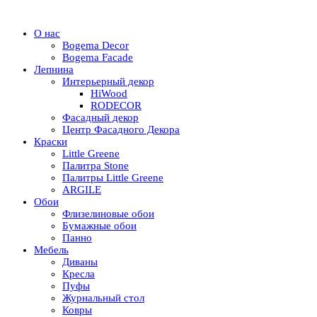
О нас
Bogema Decor
Bogema Facade
Лепнина
Интерьерный декор
HiWood
RODECOR
Фасадный декор
Центр Фасадного Декора
Краски
Little Greene
Палитра Stone
Палитры Little Greene
ARGILE
Обои
Флизелиновые обои
Бумажные обои
Панно
Мебель
Диваны
Кресла
Пуфы
Журнальный стол
Ковры