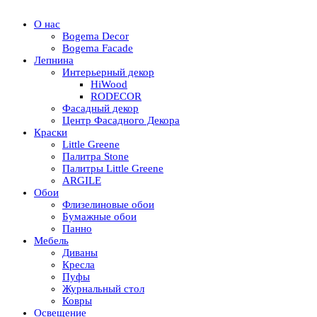
О нас
Bogema Decor
Bogema Facade
Лепнина
Интерьерный декор
HiWood
RODECOR
Фасадный декор
Центр Фасадного Декора
Краски
Little Greene
Палитра Stone
Палитры Little Greene
ARGILE
Обои
Флизелиновые обои
Бумажные обои
Панно
Мебель
Диваны
Кресла
Пуфы
Журнальный стол
Ковры
Освещение