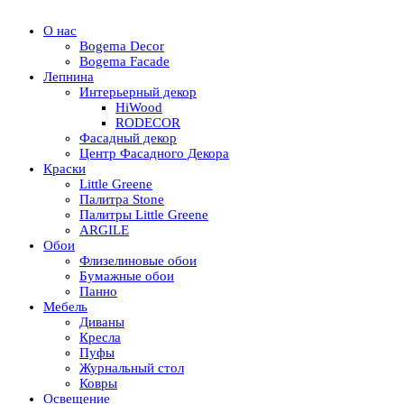
О нас
Bogema Decor
Bogema Facade
Лепнина
Интерьерный декор
HiWood
RODECOR
Фасадный декор
Центр Фасадного Декора
Краски
Little Greene
Палитра Stone
Палитры Little Greene
ARGILE
Обои
Флизелиновые обои
Бумажные обои
Панно
Мебель
Диваны
Кресла
Пуфы
Журнальный стол
Ковры
Освещение