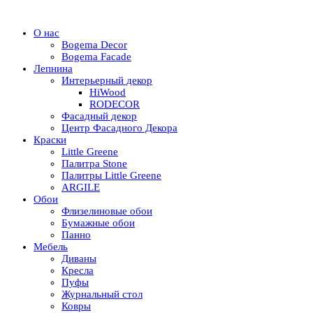
О нас
Bogema Decor
Bogema Facade
Лепнина
Интерьерный декор
HiWood
RODECOR
Фасадный декор
Центр Фасадного Декора
Краски
Little Greene
Палитра Stone
Палитры Little Greene
ARGILE
Обои
Флизелиновые обои
Бумажные обои
Панно
Мебель
Диваны
Кресла
Пуфы
Журнальный стол
Ковры