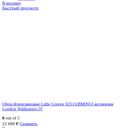
В корзину
Быстрый просмотр
Обои флизелиновые Little Greene 0251UBMINUI коллекции
London Wallpapers IV
0
out of 5
22 680
₽
Сравнить