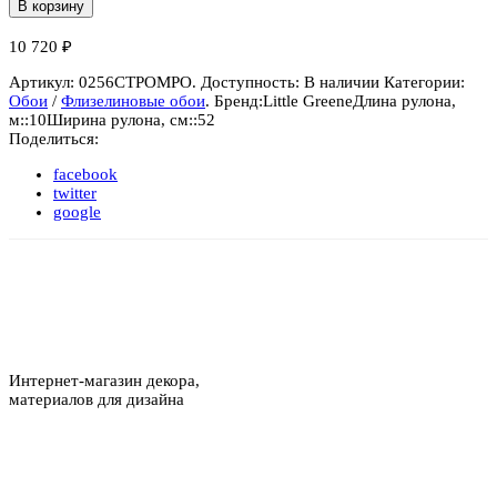
В корзину
10 720
₽
Артикул:
0256CTPOMPO
.
Доступность:
В наличии
Категории:
Обои
/
Флизелиновые обои
.
Бренд:
Little Greene
Длина рулона,
м::
10
Ширина рулона, см::
52
Поделиться:
facebook
twitter
google
Интернет-магазин декора,
материалов для дизайна