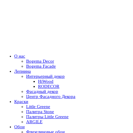
О нас
Bogema Decor
Bogema Facade
Лепнина
Интерьерный декор
HiWood
RODECOR
Фасадный декор
Центр Фасадного Декора
Краски
Little Greene
Палитра Stone
Палитры Little Greene
ARGILE
Обои
Флизелиновые обои