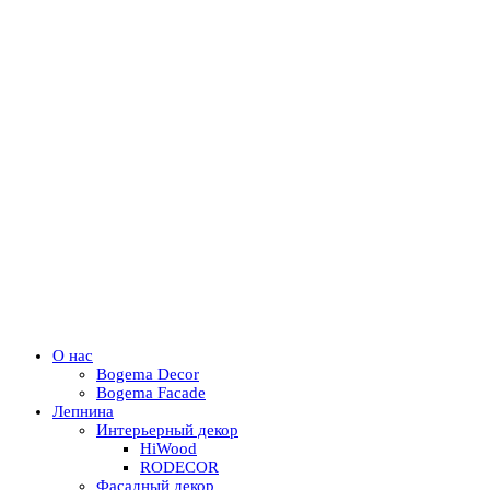
О нас
Bogema Decor
Bogema Facade
Лепнина
Интерьерный декор
HiWood
RODECOR
Фасадный декор