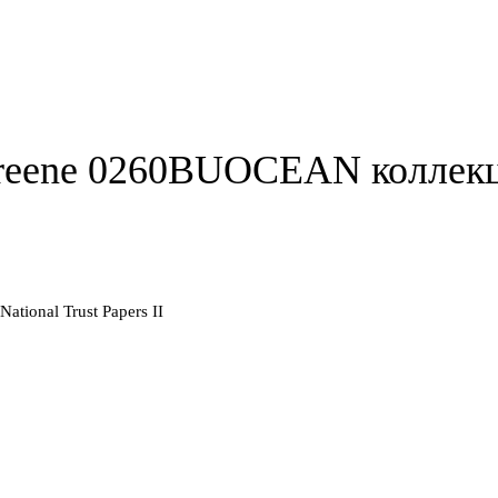
reene 0260BUOCEAN коллекции
ional Trust Papers II