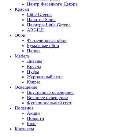
Центр Фасадного Декора
Краски
Little Greene
Палитра Stone
Палитры Little Greene
ARGILE
Обои
Флизелиновые обои
Бумажные обои
Панно
Мебель
Диваны
Кресла
Пуфы
Журнальный стол
Ковры
Освещение
Внутреннее освещение
Внешнее освещение
Функциональный свет
Полезное
Акции
Новости
Блог
Контакты