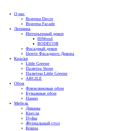
О нас
Bogema Decor
Bogema Facade
Лепнина
Интерьерный декор
HiWood
RODECOR
Фасадный декор
Центр Фасадного Декора
Краски
Little Greene
Палитра Stone
Палитры Little Greene
ARGILE
Обои
Флизелиновые обои
Бумажные обои
Панно
Мебель
Диваны
Кресла
Пуфы
Журнальный стол
Ковры