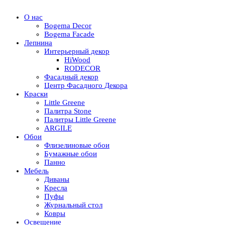
О нас
Bogema Decor
Bogema Facade
Лепнина
Интерьерный декор
HiWood
RODECOR
Фасадный декор
Центр Фасадного Декора
Краски
Little Greene
Палитра Stone
Палитры Little Greene
ARGILE
Обои
Флизелиновые обои
Бумажные обои
Панно
Мебель
Диваны
Кресла
Пуфы
Журнальный стол
Ковры
Освещение