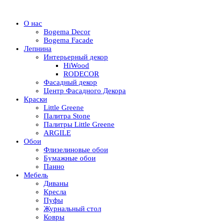
О нас
Bogema Decor
Bogema Facade
Лепнина
Интерьерный декор
HiWood
RODECOR
Фасадный декор
Центр Фасадного Декора
Краски
Little Greene
Палитра Stone
Палитры Little Greene
ARGILE
Обои
Флизелиновые обои
Бумажные обои
Панно
Мебель
Диваны
Кресла
Пуфы
Журнальный стол
Ковры