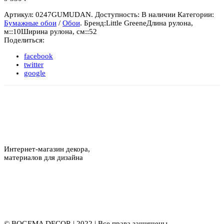
Артикул:
0247GUMUDAN
.
Доступность:
В наличии
Категории:
Бумажные обои
/
Обои
.
Бренд:
Little Greene
Длина рулона,
м::
10
Ширина рулона, см::
52
Поделиться:
facebook
twitter
google
Интернет-магазин декора,
материалов для дизайна
© BOGEMA DECOR | 2022 | Все права защищены