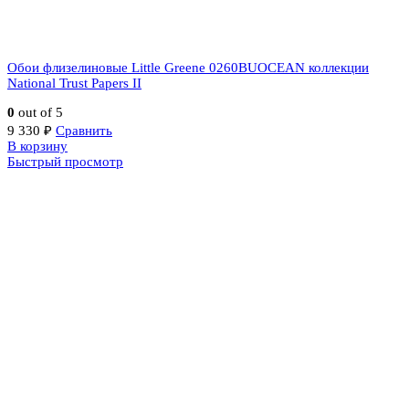
Обои флизелиновые Little Greene 0260BUOCEAN коллекции
National Trust Papers II
0
out of 5
9 330
₽
Сравнить
В корзину
Быстрый просмотр