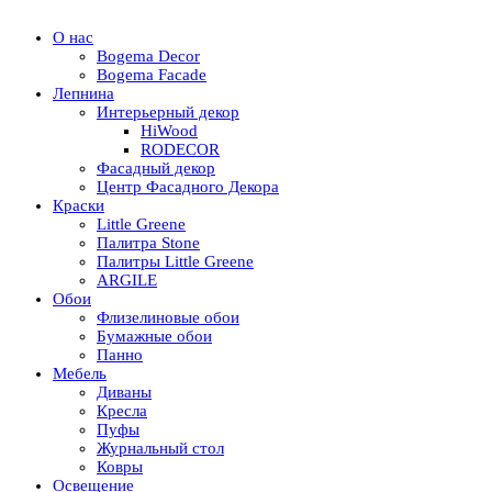
О нас
Bogema Decor
Bogema Facade
Лепнина
Интерьерный декор
HiWood
RODECOR
Фасадный декор
Центр Фасадного Декора
Краски
Little Greene
Палитра Stone
Палитры Little Greene
ARGILE
Обои
Флизелиновые обои
Бумажные обои
Панно
Мебель
Диваны
Кресла
Пуфы
Журнальный стол
Ковры
Освещение