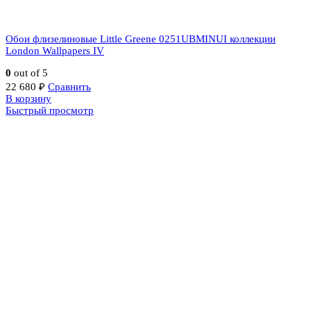
Обои флизелиновые Little Greene 0251UBMINUI коллекции
London Wallpapers IV
0
out of 5
22 680
₽
Сравнить
В корзину
Быстрый просмотр