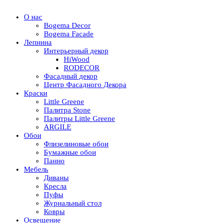
О нас
Bogema Decor
Bogema Facade
Лепнина
Интерьерный декор
HiWood
RODECOR
Фасадный декор
Центр Фасадного Декора
Краски
Little Greene
Палитра Stone
Палитры Little Greene
ARGILE
Обои
Флизелиновые обои
Бумажные обои
Панно
Мебель
Диваны
Кресла
Пуфы
Журнальный стол
Ковры
Освещение