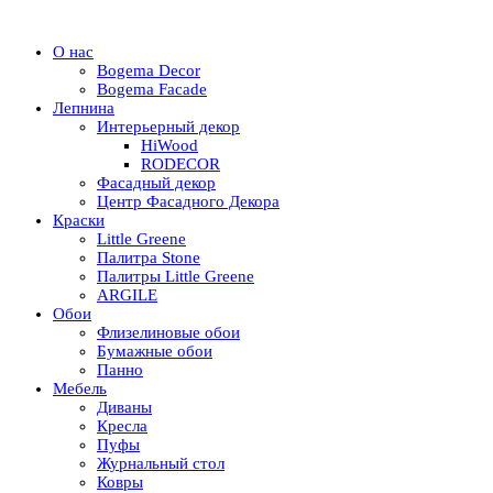
О нас
Bogema Decor
Bogema Facade
Лепнина
Интерьерный декор
HiWood
RODECOR
Фасадный декор
Центр Фасадного Декора
Краски
Little Greene
Палитра Stone
Палитры Little Greene
ARGILE
Обои
Флизелиновые обои
Бумажные обои
Панно
Мебель
Диваны
Кресла
Пуфы
Журнальный стол
Ковры