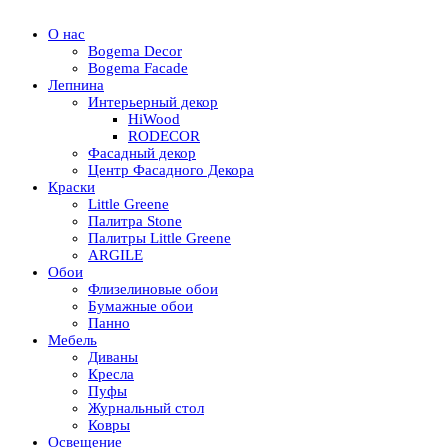
О нас
Bogema Decor
Bogema Facade
Лепнина
Интерьерный декор
HiWood
RODECOR
Фасадный декор
Центр Фасадного Декора
Краски
Little Greene
Палитра Stone
Палитры Little Greene
ARGILE
Обои
Флизелиновые обои
Бумажные обои
Панно
Мебель
Диваны
Кресла
Пуфы
Журнальный стол
Ковры
Освещение