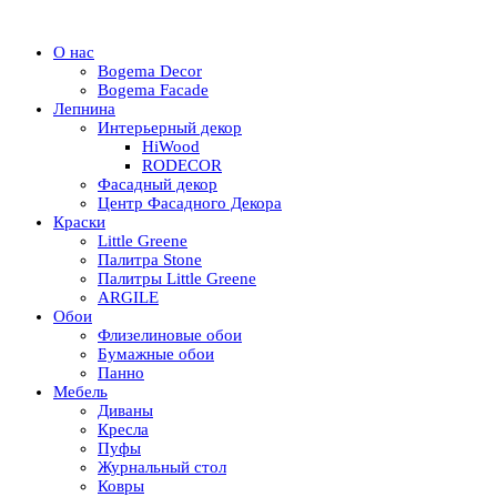
О нас
Bogema Decor
Bogema Facade
Лепнина
Интерьерный декор
HiWood
RODECOR
Фасадный декор
Центр Фасадного Декора
Краски
Little Greene
Палитра Stone
Палитры Little Greene
ARGILE
Обои
Флизелиновые обои
Бумажные обои
Панно
Мебель
Диваны
Кресла
Пуфы
Журнальный стол
Ковры