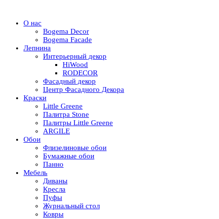
О нас
Bogema Decor
Bogema Facade
Лепнина
Интерьерный декор
HiWood
RODECOR
Фасадный декор
Центр Фасадного Декора
Краски
Little Greene
Палитра Stone
Палитры Little Greene
ARGILE
Обои
Флизелиновые обои
Бумажные обои
Панно
Мебель
Диваны
Кресла
Пуфы
Журнальный стол
Ковры