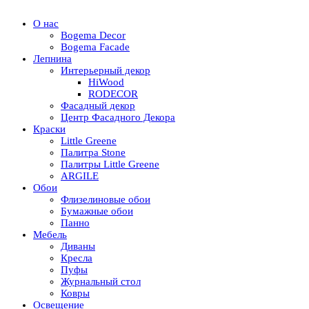
О нас
Bogema Decor
Bogema Facade
Лепнина
Интерьерный декор
HiWood
RODECOR
Фасадный декор
Центр Фасадного Декора
Краски
Little Greene
Палитра Stone
Палитры Little Greene
ARGILE
Обои
Флизелиновые обои
Бумажные обои
Панно
Мебель
Диваны
Кресла
Пуфы
Журнальный стол
Ковры
Освещение