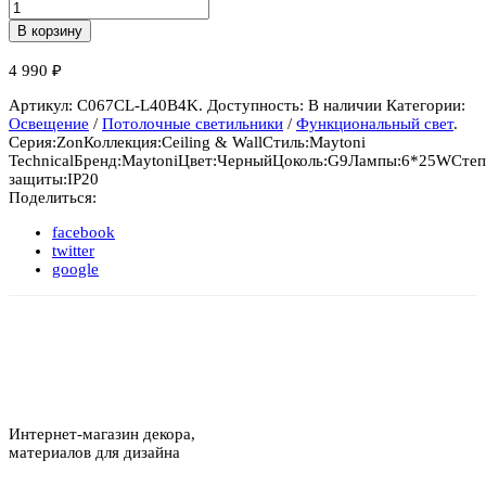
В корзину
4 990
₽
Артикул:
C067CL-L40B4K
.
Доступность:
В наличии
Категории:
Освещение
/
Потолочные светильники
/
Функциональный свет
.
Серия:
Zon
Коллекция:
Ceiling & Wall
Стиль:
Maytoni
Technical
Бренд:
Maytoni
Цвет:
Черный
Цоколь:
G9
Лампы:
6*25W
Степ
защиты:
IP20
Поделиться:
facebook
twitter
google
Интернет-магазин декора,
материалов для дизайна