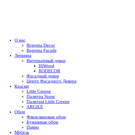
О нас
Bogema Decor
Bogema Facade
Лепнина
Интерьерный декор
HiWood
RODECOR
Фасадный декор
Центр Фасадного Декора
Краски
Little Greene
Палитра Stone
Палитры Little Greene
ARGILE
Обои
Флизелиновые обои
Бумажные обои
Панно
Мебель