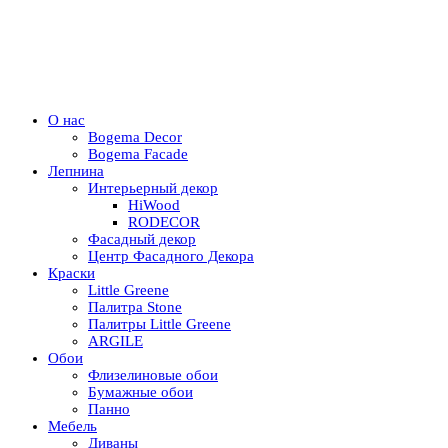
О нас
Bogema Decor
Bogema Facade
Лепнина
Интерьерный декор
HiWood
RODECOR
Фасадный декор
Центр Фасадного Декора
Краски
Little Greene
Палитра Stone
Палитры Little Greene
ARGILE
Обои
Флизелиновые обои
Бумажные обои
Панно
Мебель
Диваны