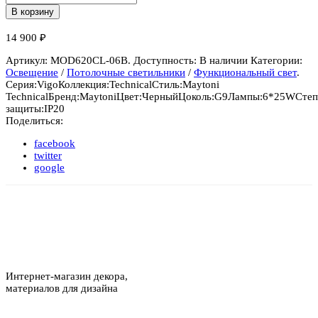
Потолочный
В корзину
светильник
Vigo
14 900
₽
Артикул:
MOD620CL-06B
.
Доступность:
В наличии
Категории:
Освещение
/
Потолочные светильники
/
Функциональный свет
.
Серия:
Vigo
Коллекция:
Technical
Стиль:
Maytoni
Technical
Бренд:
Maytoni
Цвет:
Черный
Цоколь:
G9
Лампы:
6*25W
Степ
защиты:
IP20
Поделиться:
facebook
twitter
google
Интернет-магазин декора,
материалов для дизайна