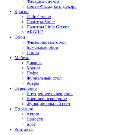
Фасадный декор
Центр Фасадного Декора
Краски
Little Greene
Палитра Stone
Палитры Little Greene
ARGILE
Обои
Флизелиновые обои
Бумажные обои
Панно
Мебель
Диваны
Кресла
Пуфы
Журнальный стол
Ковры
Освещение
Внутреннее освещение
Внешнее освещение
Функциональный свет
Полезное
Акции
Новости
Блог
Контакты