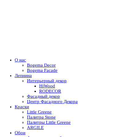
О нас
Bogema Decor
Bogema Facade
Лепнина
Интерьерный декор
HiWood
RODECOR
Фасадный декор
Центр Фасадного Декора
Краски
Little Greene
Палитра Stone
Палитры Little Greene
ARGILE
Обои