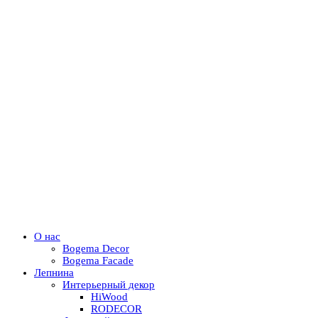
О нас
Bogema Decor
Bogema Facade
Лепнина
Интерьерный декор
HiWood
RODECOR