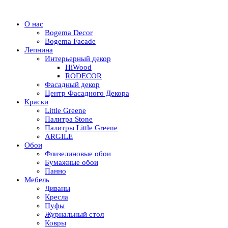
О нас
Bogema Decor
Bogema Facade
Лепнина
Интерьерный декор
HiWood
RODECOR
Фасадный декор
Центр Фасадного Декора
Краски
Little Greene
Палитра Stone
Палитры Little Greene
ARGILE
Обои
Флизелиновые обои
Бумажные обои
Панно
Мебель
Диваны
Кресла
Пуфы
Журнальный стол
Ковры