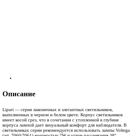
Описание
Lipari — серия лаконичных и элегантных светильников,
выполненных в черном и белом цвете. Корпус светильников
имеет косой срез, что в сочетании с утопленной в глубине
корпуса лампой дает визуальный комфорт для наблюдателя. В
светильниках серии рекомендуется использовать лампы Voltega
(art. 7060/7061) мощностью 7W и углом рассеивания 38°.