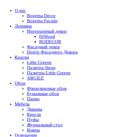
О нас
Bogema Decor
Bogema Facade
Лепнина
Интерьерный декор
HiWood
RODECOR
Фасадный декор
Центр Фасадного Декора
Краски
Little Greene
Палитра Stone
Палитры Little Greene
ARGILE
Обои
Флизелиновые обои
Бумажные обои
Панно
Мебель
Диваны
Кресла
Пуфы
Журнальный стол
Ковры
Освещение