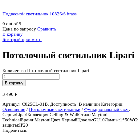
Подвесной светильник 10826/S brass
0
out of 5
Цена по запросу
Сравнить
В корзину
Быстрый просмотр
Потолочный светильник Lipari
Количество Потолочный светильник Lipari
В корзину
3 490
₽
Артикул:
C025CL-01B
.
Доступность:
В наличии
Категории:
Освещение
/
Потолочные светильники
/
Функциональный свет
.
Серия:
Lipari
Коллекция:
Ceiling & Wall
Стиль:
Maytoni
Technical
Бренд:
Maytoni
Цвет:
Черный
Цоколь:
GU10
Лампы:
1*50W
С
защиты:
IP20
Поделиться: