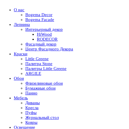
О нас
Bogema Decor
Bogema Facade
Лепнина
Интерьерный декор
HiWood
RODECOR
Фасадный декор
Центр Фасадного Декора
Краски
Little Greene
Палитра Stone
Палитры Little Greene
ARGILE
Обои
Флизелиновые обои
Бумажные обои
Панно
Мебель
Диваны
Кресла
Пуфы
Журнальный стол
Ковры
Освещение