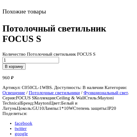
Похожие товары
Потолочный светильник
FOCUS S
Количество Потолочный светильник FOCUS S
В корзину
960
₽
Артикул:
C050CL-1WBS
.
Доступность:
В наличии
Категории:
Освещение
/
Потолочные светильники
/
Функциональный свет
.
Серия:
FOCUS S
Коллекция:
Ceiling & Wall
Стиль:
Maytoni
Technical
Бренд:
Maytoni
Цвет:
Белый и
Латунь
Цоколь:
GU10
Лампы:
1*10W
Степень защиты:
IP20
Поделиться:
facebook
twitter
google