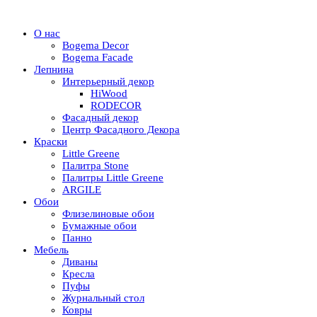
О нас
Bogema Decor
Bogema Facade
Лепнина
Интерьерный декор
HiWood
RODECOR
Фасадный декор
Центр Фасадного Декора
Краски
Little Greene
Палитра Stone
Палитры Little Greene
ARGILE
Обои
Флизелиновые обои
Бумажные обои
Панно
Мебель
Диваны
Кресла
Пуфы
Журнальный стол
Ковры