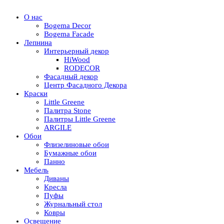
О нас
Bogema Decor
Bogema Facade
Лепнина
Интерьерный декор
HiWood
RODECOR
Фасадный декор
Центр Фасадного Декора
Краски
Little Greene
Палитра Stone
Палитры Little Greene
ARGILE
Обои
Флизелиновые обои
Бумажные обои
Панно
Мебель
Диваны
Кресла
Пуфы
Журнальный стол
Ковры
Освещение