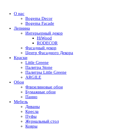
О нас
Bogema Decor
Bogema Facade
Лепнина
Интерьерный декор
HiWood
RODECOR
Фасадный декор
Центр Фасадного Декора
Краски
Little Greene
Палитра Stone
Палитры Little Greene
ARGILE
Обои
Флизелиновые обои
Бумажные обои
Панно
Мебель
Диваны
Кресла
Пуфы
Журнальный стол
Ковры