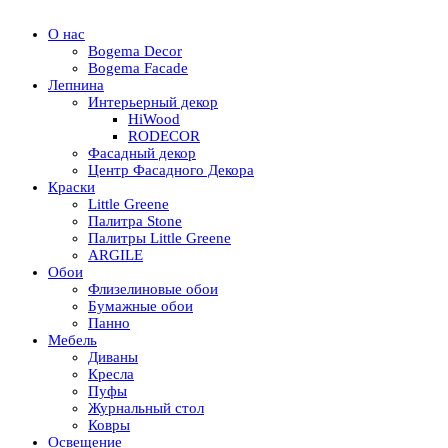
О нас
Bogema Decor
Bogema Facade
Лепнина
Интерьерный декор
HiWood
RODECOR
Фасадный декор
Центр Фасадного Декора
Краски
Little Greene
Палитра Stone
Палитры Little Greene
ARGILE
Обои
Флизелиновые обои
Бумажные обои
Панно
Мебель
Диваны
Кресла
Пуфы
Журнальный стол
Ковры
Освещение