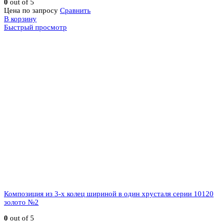
0
out of 5
Цена по запросу
Сравнить
В корзину
Быстрый просмотр
Композиция из 3-х колец шириной в один хрусталя серии 10120
золото №2
0
out of 5