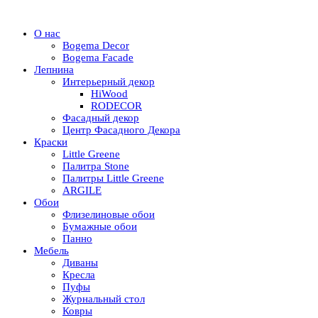
О нас
Bogema Decor
Bogema Facade
Лепнина
Интерьерный декор
HiWood
RODECOR
Фасадный декор
Центр Фасадного Декора
Краски
Little Greene
Палитра Stone
Палитры Little Greene
ARGILE
Обои
Флизелиновые обои
Бумажные обои
Панно
Мебель
Диваны
Кресла
Пуфы
Журнальный стол
Ковры