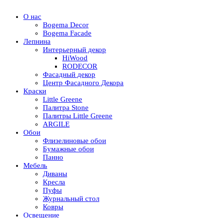
О нас
Bogema Decor
Bogema Facade
Лепнина
Интерьерный декор
HiWood
RODECOR
Фасадный декор
Центр Фасадного Декора
Краски
Little Greene
Палитра Stone
Палитры Little Greene
ARGILE
Обои
Флизелиновые обои
Бумажные обои
Панно
Мебель
Диваны
Кресла
Пуфы
Журнальный стол
Ковры
Освещение