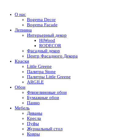
О нас
Bogema Decor
Bogema Facade
Лепнина
Интерьерный декор
HiWood
RODECOR
Фасадный декор
Центр Фасадного Декора
Краски
Little Greene
Палитра Stone
Палитры Little Greene
ARGILE
Обои
Флизелиновые обои
Бумажные обои
Панно
Мебель
Диваны
Кресла
Пуфы
Журнальный стол
Ковры