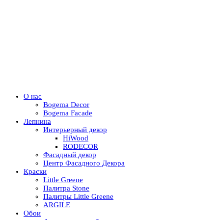
О нас
Bogema Decor
Bogema Facade
Лепнина
Интерьерный декор
HiWood
RODECOR
Фасадный декор
Центр Фасадного Декора
Краски
Little Greene
Палитра Stone
Палитры Little Greene
ARGILE
Обои