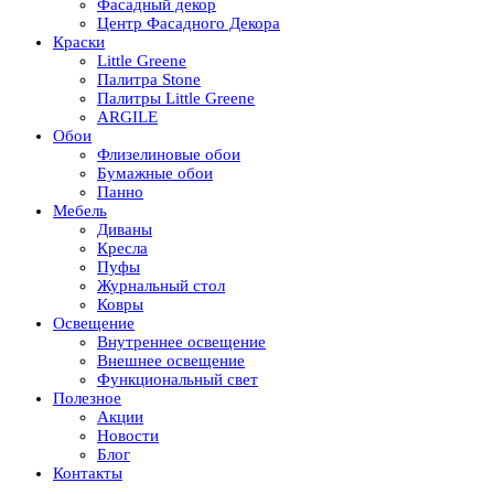
Фасадный декор
Центр Фасадного Декора
Краски
Little Greene
Палитра Stone
Палитры Little Greene
ARGILE
Обои
Флизелиновые обои
Бумажные обои
Панно
Мебель
Диваны
Кресла
Пуфы
Журнальный стол
Ковры
Освещение
Внутреннее освещение
Внешнее освещение
Функциональный свет
Полезное
Акции
Новости
Блог
Контакты