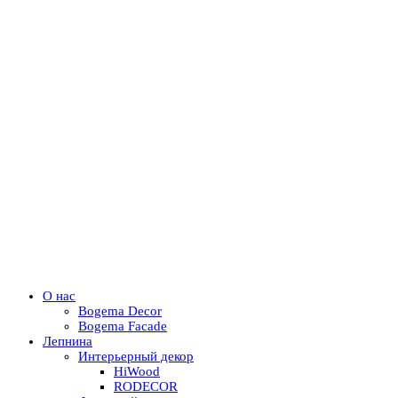
О нас
Bogema Decor
Bogema Facade
Лепнина
Интерьерный декор
HiWood
RODECOR