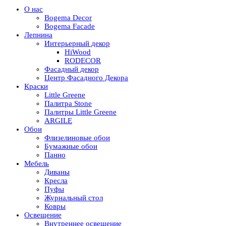
О нас
Bogema Decor
Bogema Facade
Лепнина
Интерьерный декор
HiWood
RODECOR
Фасадный декор
Центр Фасадного Декора
Краски
Little Greene
Палитра Stone
Палитры Little Greene
ARGILE
Обои
Флизелиновые обои
Бумажные обои
Панно
Мебель
Диваны
Кресла
Пуфы
Журнальный стол
Ковры
Освещение
Внутреннее освещение