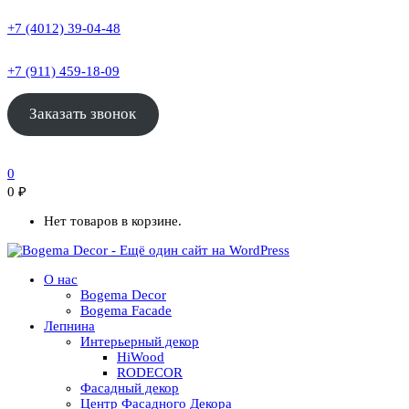
+7 (4012) 39-04-48
+7 (911) 459-18-09
Заказать звонок
0
0
₽
Нет товаров в корзине.
О нас
Bogema Decor
Bogema Facade
Лепнина
Интерьерный декор
HiWood
RODECOR
Фасадный декор
Центр Фасадного Декора