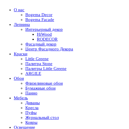
О нас
Bogema Decor
Bogema Facade
Лепнина
Интерьерный декор
HiWood
RODECOR
Фасадный декор
Центр Фасадного Декора
Краски
Little Greene
Палитра Stone
Палитры Little Greene
ARGILE
Обои
Флизелиновые обои
Бумажные обои
Панно
Мебель
Диваны
Кресла
Пуфы
Журнальный стол
Ковры
Освещение