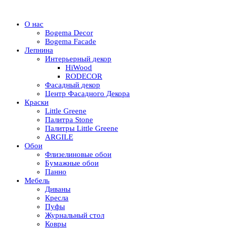
О нас
Bogema Decor
Bogema Facade
Лепнина
Интерьерный декор
HiWood
RODECOR
Фасадный декор
Центр Фасадного Декора
Краски
Little Greene
Палитра Stone
Палитры Little Greene
ARGILE
Обои
Флизелиновые обои
Бумажные обои
Панно
Мебель
Диваны
Кресла
Пуфы
Журнальный стол
Ковры