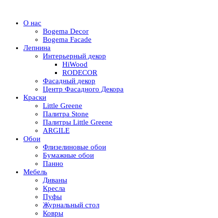
О нас
Bogema Decor
Bogema Facade
Лепнина
Интерьерный декор
HiWood
RODECOR
Фасадный декор
Центр Фасадного Декора
Краски
Little Greene
Палитра Stone
Палитры Little Greene
ARGILE
Обои
Флизелиновые обои
Бумажные обои
Панно
Мебель
Диваны
Кресла
Пуфы
Журнальный стол
Ковры