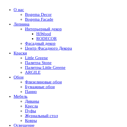
О нас
Bogema Decor
Bogema Facade
Лепнина
Интерьерный декор
HiWood
RODECOR
Фасадный декор
Центр Фасадного Декора
Краски
Little Greene
Палитра Stone
Палитры Little Greene
ARGILE
Обои
Флизелиновые обои
Бумажные обои
Панно
Мебель
Диваны
Кресла
Пуфы
Журнальный стол
Ковры
Освещение