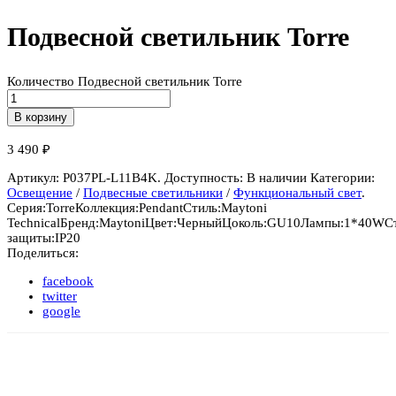
Подвесной светильник Torre
Количество Подвесной светильник Torre
В корзину
3 490
₽
Артикул:
P037PL-L11B4K
.
Доступность:
В наличии
Категории:
Освещение
/
Подвесные светильники
/
Функциональный свет
.
Серия:
Torre
Коллекция:
Pendant
Стиль:
Maytoni
Technical
Бренд:
Maytoni
Цвет:
Черный
Цоколь:
GU10
Лампы:
1*40W
С
защиты:
IP20
Поделиться:
facebook
twitter
google