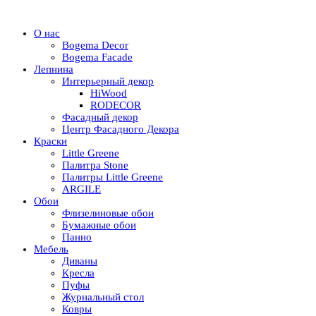
О нас
Bogema Decor
Bogema Facade
Лепнина
Интерьерный декор
HiWood
RODECOR
Фасадный декор
Центр Фасадного Декора
Краски
Little Greene
Палитра Stone
Палитры Little Greene
ARGILE
Обои
Флизелиновые обои
Бумажные обои
Панно
Мебель
Диваны
Кресла
Пуфы
Журнальный стол
Ковры