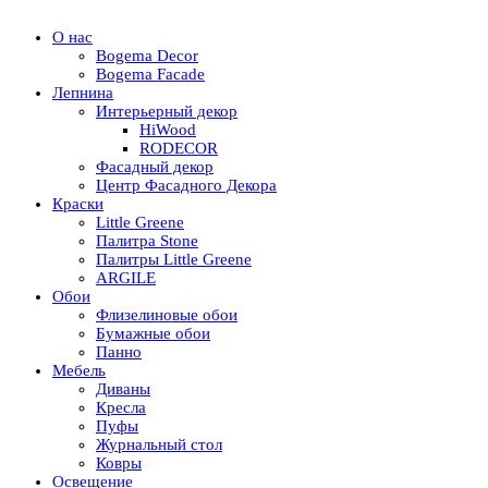
О нас
Bogema Decor
Bogema Facade
Лепнина
Интерьерный декор
HiWood
RODECOR
Фасадный декор
Центр Фасадного Декора
Краски
Little Greene
Палитра Stone
Палитры Little Greene
ARGILE
Обои
Флизелиновые обои
Бумажные обои
Панно
Мебель
Диваны
Кресла
Пуфы
Журнальный стол
Ковры
Освещение