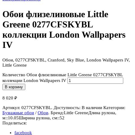
Обои флизелиновые Little
Greene 0277CFSKYBL
коллекции London Wallpapers
IV
Обои, 0277CFSKYBL, Cranford, Sky Blue, London Wallpapers IV,
Little Greene
Количество Обои флизелиновые Little Greene 0277CFSKYBL
коллекции London Wallpapers IV
В корзину
8 020
₽
Артикул:
0277CFSKYBL
.
Доступность:
В наличии
Категории:
Бумажные обои
/
Обои
.
Бренд:
Little Greene
Длина рулона,
м::
10.05
Ширина рулона, см::
52
Поделиться:
facebook