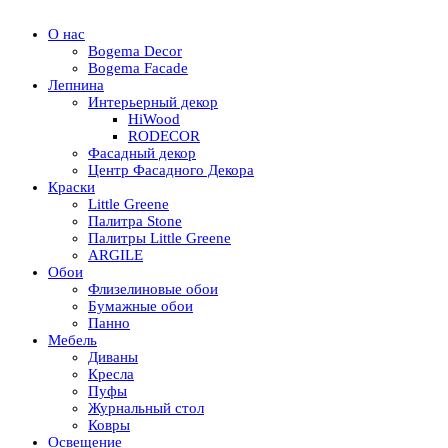
О нас
Bogema Decor
Bogema Facade
Лепнина
Интерьерный декор
HiWood
RODECOR
Фасадный декор
Центр Фасадного Декора
Краски
Little Greene
Палитра Stone
Палитры Little Greene
ARGILE
Обои
Флизелиновые обои
Бумажные обои
Панно
Мебель
Диваны
Кресла
Пуфы
Журнальный стол
Ковры
Освещение