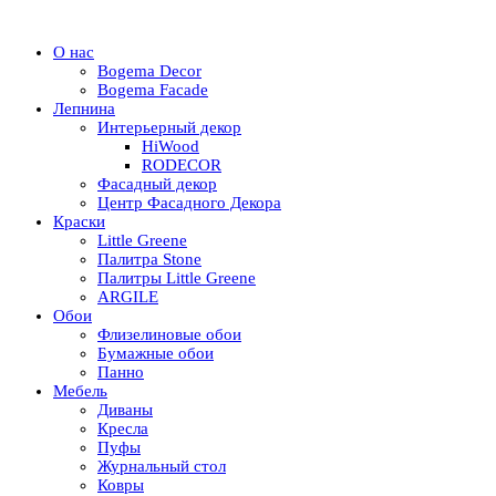
О нас
Bogema Decor
Bogema Facade
Лепнина
Интерьерный декор
HiWood
RODECOR
Фасадный декор
Центр Фасадного Декора
Краски
Little Greene
Палитра Stone
Палитры Little Greene
ARGILE
Обои
Флизелиновые обои
Бумажные обои
Панно
Мебель
Диваны
Кресла
Пуфы
Журнальный стол
Ковры