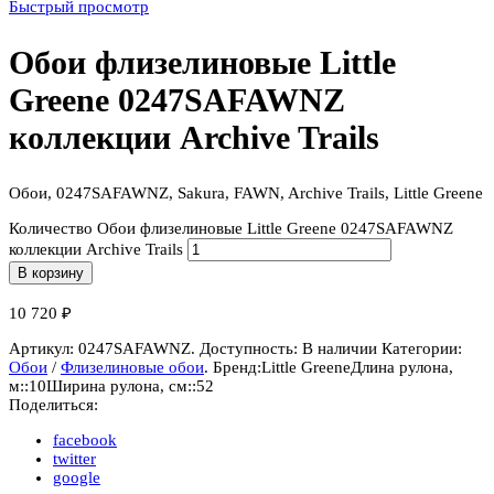
Быстрый просмотр
Обои флизелиновые Little
Greene 0247SAFAWNZ
коллекции Archive Trails
Обои, 0247SAFAWNZ, Sakura, FAWN, Archive Trails, Little Greene
Количество Обои флизелиновые Little Greene 0247SAFAWNZ
коллекции Archive Trails
В корзину
10 720
₽
Артикул:
0247SAFAWNZ
.
Доступность:
В наличии
Категории:
Обои
/
Флизелиновые обои
.
Бренд:
Little Greene
Длина рулона,
м::
10
Ширина рулона, см::
52
Поделиться:
facebook
twitter
google