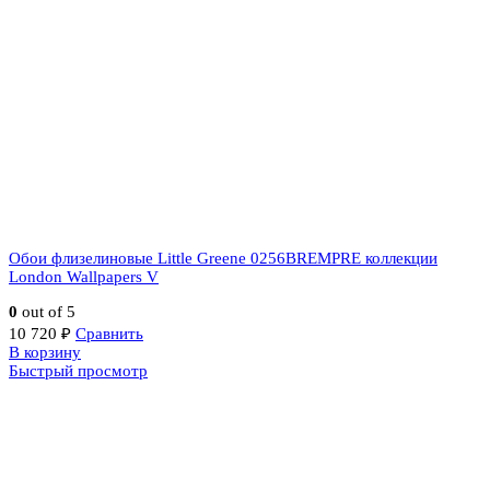
Обои флизелиновые Little Greene 0256BREMPRE коллекции
London Wallpapers V
0
out of 5
10 720
₽
Сравнить
В корзину
Быстрый просмотр