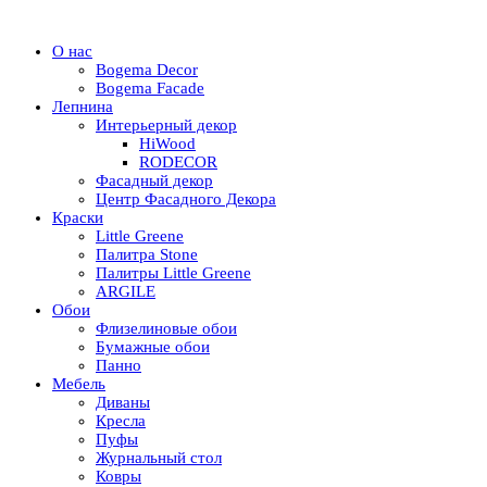
О нас
Bogema Decor
Bogema Facade
Лепнина
Интерьерный декор
HiWood
RODECOR
Фасадный декор
Центр Фасадного Декора
Краски
Little Greene
Палитра Stone
Палитры Little Greene
ARGILE
Обои
Флизелиновые обои
Бумажные обои
Панно
Мебель
Диваны
Кресла
Пуфы
Журнальный стол
Ковры