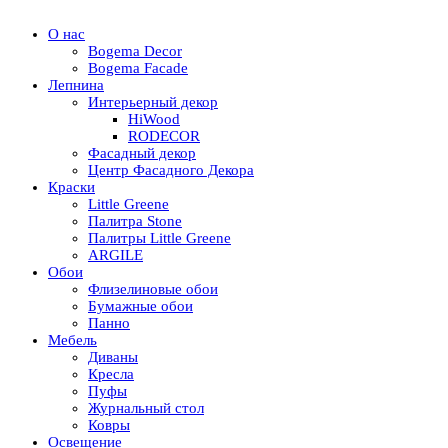
О нас
Bogema Decor
Bogema Facade
Лепнина
Интерьерный декор
HiWood
RODECOR
Фасадный декор
Центр Фасадного Декора
Краски
Little Greene
Палитра Stone
Палитры Little Greene
ARGILE
Обои
Флизелиновые обои
Бумажные обои
Панно
Мебель
Диваны
Кресла
Пуфы
Журнальный стол
Ковры
Освещение