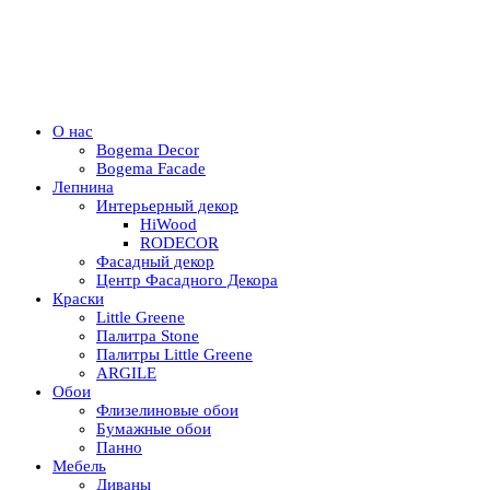
О нас
Bogema Decor
Bogema Facade
Лепнина
Интерьерный декор
HiWood
RODECOR
Фасадный декор
Центр Фасадного Декора
Краски
Little Greene
Палитра Stone
Палитры Little Greene
ARGILE
Обои
Флизелиновые обои
Бумажные обои
Панно
Мебель
Диваны