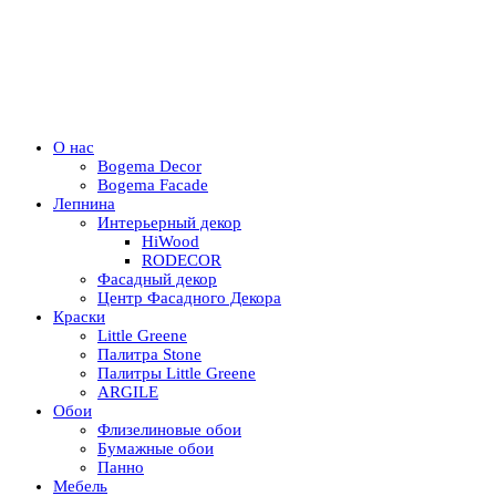
О нас
Bogema Decor
Bogema Facade
Лепнина
Интерьерный декор
HiWood
RODECOR
Фасадный декор
Центр Фасадного Декора
Краски
Little Greene
Палитра Stone
Палитры Little Greene
ARGILE
Обои
Флизелиновые обои
Бумажные обои
Панно
Мебель