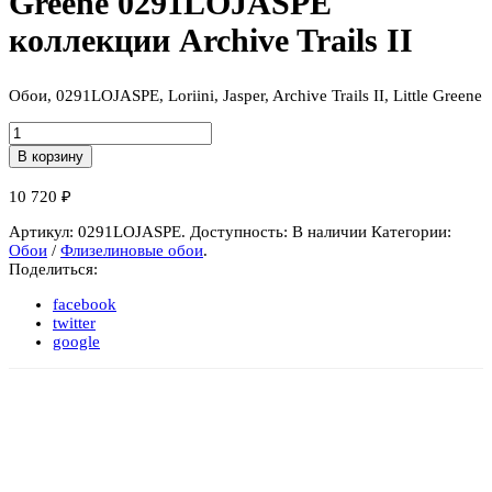
Greene 0291LOJASPE
коллекции Archive Trails II
Обои, 0291LOJASPE, Loriini, Jasper, Archive Trails II, Little Greene
Количество
Обои
В корзину
флизелиновые
Little
10 720
₽
Greene
0291LOJASPE
Артикул:
0291LOJASPE
.
Доступность:
В наличии
Категории:
коллекции
Обои
/
Флизелиновые обои
.
Archive
Поделиться:
Trails
II
facebook
twitter
google