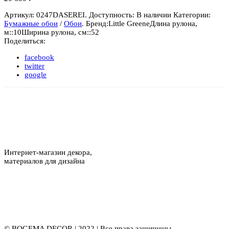
Артикул:
0247DASEREI
.
Доступность:
В наличии
Категории:
Бумажные обои
/
Обои
.
Бренд:
Little Greene
Длина рулона,
м::
10
Ширина рулона, см::
52
Поделиться:
facebook
twitter
google
Интернет-магазин декора,
материалов для дизайна
© BOGEMA DECOR | 2022 | Все права защищены