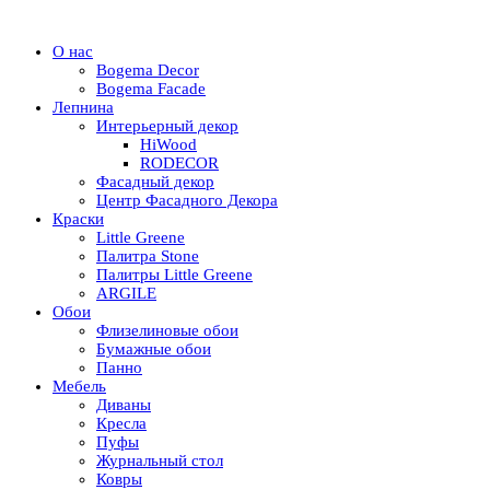
О нас
Bogema Decor
Bogema Facade
Лепнина
Интерьерный декор
HiWood
RODECOR
Фасадный декор
Центр Фасадного Декора
Краски
Little Greene
Палитра Stone
Палитры Little Greene
ARGILE
Обои
Флизелиновые обои
Бумажные обои
Панно
Мебель
Диваны
Кресла
Пуфы
Журнальный стол
Ковры