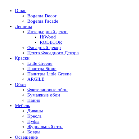
О нас
Bogema Decor
Bogema Facade
Лепнина
Интерьерный декор
HiWood
RODECOR
Фасадный декор
Центр Фасадного Декора
Краски
Little Greene
Палитра Stone
Палитры Little Greene
ARGILE
Обои
Флизелиновые обои
Бумажные обои
Панно
Мебель
Диваны
Кресла
Пуфы
Журнальный стол
Ковры
Освещение