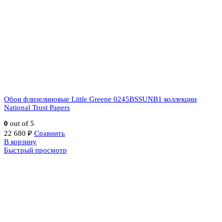
Обои флизелиновые Little Greene 0245BSSUNB1 коллекции
National Trust Papers
0
out of 5
22 680
₽
Сравнить
В корзину
Быстрый просмотр