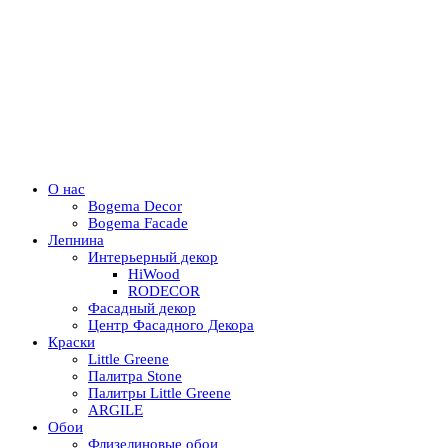
О нас
Bogema Decor
Bogema Facade
Лепнина
Интерьерный декор
HiWood
RODECOR
Фасадный декор
Центр Фасадного Декора
Краски
Little Greene
Палитра Stone
Палитры Little Greene
ARGILE
Обои
Флизелиновые обои