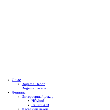
О нас
Bogema Decor
Bogema Facade
Лепнина
Интерьерный декор
HiWood
RODECOR
Фасадный декор