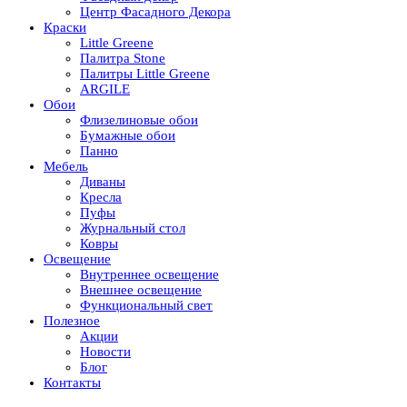
Центр Фасадного Декора
Краски
Little Greene
Палитра Stone
Палитры Little Greene
ARGILE
Обои
Флизелиновые обои
Бумажные обои
Панно
Мебель
Диваны
Кресла
Пуфы
Журнальный стол
Ковры
Освещение
Внутреннее освещение
Внешнее освещение
Функциональный свет
Полезное
Акции
Новости
Блог
Контакты