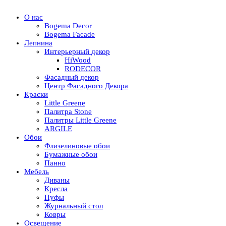
О нас
Bogema Decor
Bogema Facade
Лепнина
Интерьерный декор
HiWood
RODECOR
Фасадный декор
Центр Фасадного Декора
Краски
Little Greene
Палитра Stone
Палитры Little Greene
ARGILE
Обои
Флизелиновые обои
Бумажные обои
Панно
Мебель
Диваны
Кресла
Пуфы
Журнальный стол
Ковры
Освещение