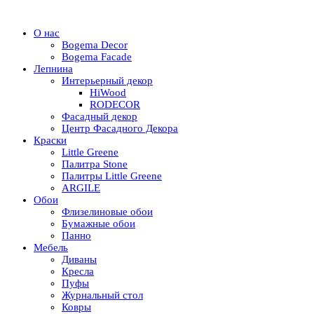
О нас
Bogema Decor
Bogema Facade
Лепнина
Интерьерный декор
HiWood
RODECOR
Фасадный декор
Центр Фасадного Декора
Краски
Little Greene
Палитра Stone
Палитры Little Greene
ARGILE
Обои
Флизелиновые обои
Бумажные обои
Панно
Мебель
Диваны
Кресла
Пуфы
Журнальный стол
Ковры