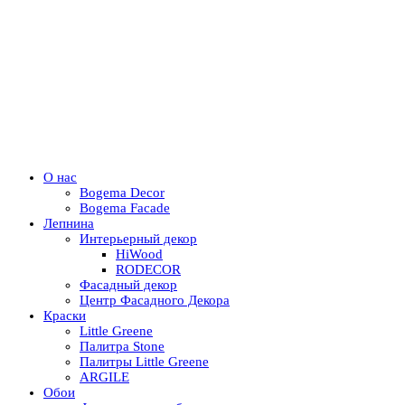
О нас
Bogema Decor
Bogema Facade
Лепнина
Интерьерный декор
HiWood
RODECOR
Фасадный декор
Центр Фасадного Декора
Краски
Little Greene
Палитра Stone
Палитры Little Greene
ARGILE
Обои