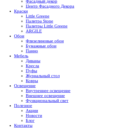
Фасадный декор
Центр Фасадного Декора
Краски
Little Greene
Палитра Stone
Палитры Little Greene
ARGILE
Обои
Флизелиновые обои
Бумажные обои
Панно
Мебель
Диваны
Кресла
Пуфы
Журнальный стол
Ковры
Освещение
Внутреннее освещение
Внешнее освещение
Функциональный свет
Полезное
Акции
Новости
Блог
Контакты