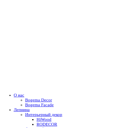
О нас
Bogema Decor
Bogema Facade
Лепнина
Интерьерный декор
HiWood
RODECOR