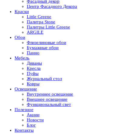
Фасадный декор
Центр Фасадного Декора
Краски
Little Greene
Палитра Stone
Палитры Little Greene
ARGILE
Обои
Флизелиновые обои
Бумажные обои
Панно
Мебель
Диваны
Кресла
Пуфы
Журнальный стол
Ковры
Освещение
Внутреннее освещение
Внешнее освещение
Функциональный свет
Полезное
Акции
Новости
Блог
Контакты