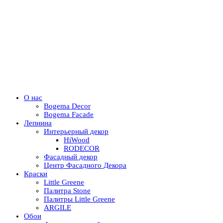
О нас
Bogema Decor
Bogema Facade
Лепнина
Интерьерный декор
HiWood
RODECOR
Фасадный декор
Центр Фасадного Декора
Краски
Little Greene
Палитра Stone
Палитры Little Greene
ARGILE
Обои