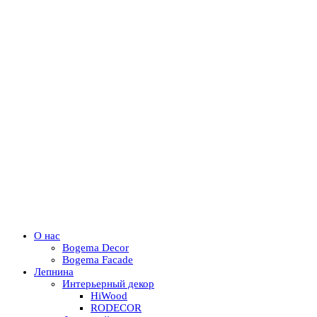
О нас
Bogema Decor
Bogema Facade
Лепнина
Интерьерный декор
HiWood
RODECOR