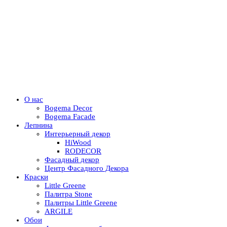
О нас
Bogema Decor
Bogema Facade
Лепнина
Интерьерный декор
HiWood
RODECOR
Фасадный декор
Центр Фасадного Декора
Краски
Little Greene
Палитра Stone
Палитры Little Greene
ARGILE
Обои