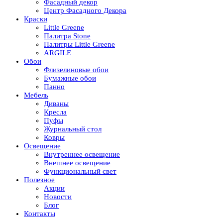
Фасадный декор
Центр Фасадного Декора
Краски
Little Greene
Палитра Stone
Палитры Little Greene
ARGILE
Обои
Флизелиновые обои
Бумажные обои
Панно
Мебель
Диваны
Кресла
Пуфы
Журнальный стол
Ковры
Освещение
Внутреннее освещение
Внешнее освещение
Функциональный свет
Полезное
Акции
Новости
Блог
Контакты