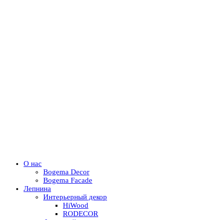
О нас
Bogema Decor
Bogema Facade
Лепнина
Интерьерный декор
HiWood
RODECOR