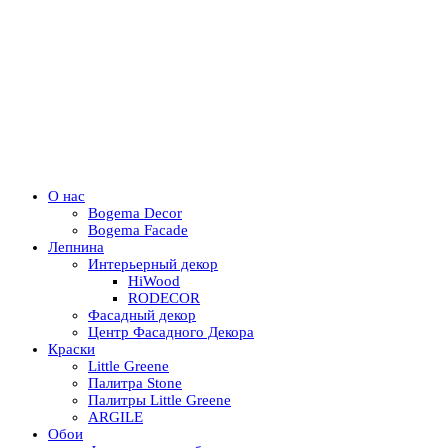
О нас
Bogema Decor
Bogema Facade
Лепнина
Интерьерный декор
HiWood
RODECOR
Фасадный декор
Центр Фасадного Декора
Краски
Little Greene
Палитра Stone
Палитры Little Greene
ARGILE
Обои