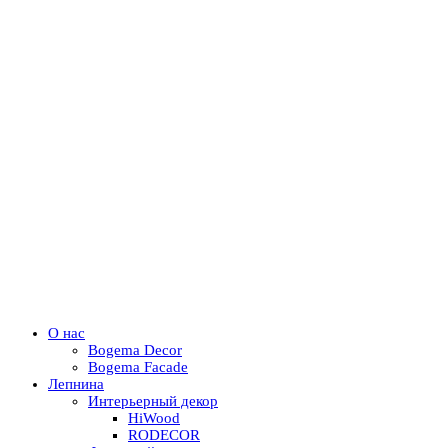
О нас
Bogema Decor
Bogema Facade
Лепнина
Интерьерный декор
HiWood
RODECOR