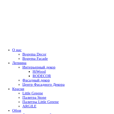
О нас
Bogema Decor
Bogema Facade
Лепнина
Интерьерный декор
HiWood
RODECOR
Фасадный декор
Центр Фасадного Декора
Краски
Little Greene
Палитра Stone
Палитры Little Greene
ARGILE
Обои