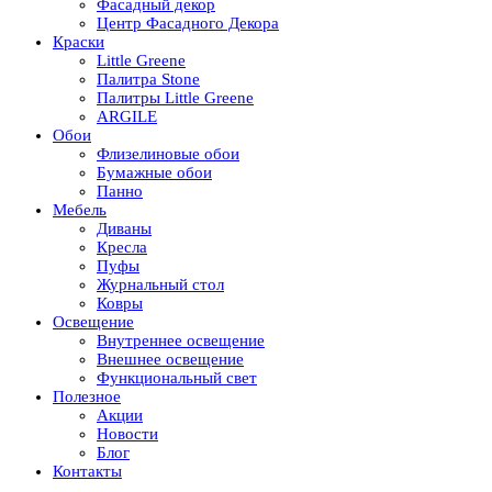
Фасадный декор
Центр Фасадного Декора
Краски
Little Greene
Палитра Stone
Палитры Little Greene
ARGILE
Обои
Флизелиновые обои
Бумажные обои
Панно
Мебель
Диваны
Кресла
Пуфы
Журнальный стол
Ковры
Освещение
Внутреннее освещение
Внешнее освещение
Функциональный свет
Полезное
Акции
Новости
Блог
Контакты