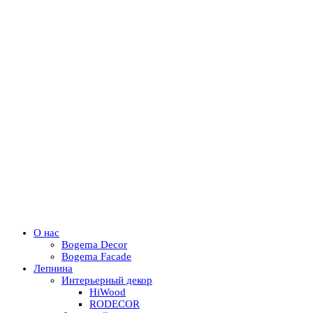
О нас
Bogema Decor
Bogema Facade
Лепнина
Интерьерный декор
HiWood
RODECOR