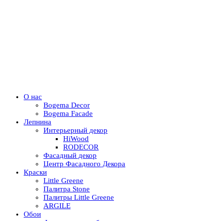
О нас
Bogema Decor
Bogema Facade
Лепнина
Интерьерный декор
HiWood
RODECOR
Фасадный декор
Центр Фасадного Декора
Краски
Little Greene
Палитра Stone
Палитры Little Greene
ARGILE
Обои