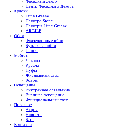
Фасадный декор
Центр Фасадного Декора
Краски
Little Greene
Палитра Stone
Палитры Little Greene
ARGILE
Обои
Флизелиновые обои
Бумажные обои
Панно
Мебель
Диваны
Кресла
Пуфы
Журнальный стол
Ковры
Освещение
Внутреннее освещение
Внешнее освещение
Функциональный свет
Полезное
Акции
Новости
Блог
Контакты