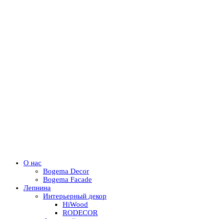
О нас
Bogema Decor
Bogema Facade
Лепнина
Интерьерный декор
HiWood
RODECOR