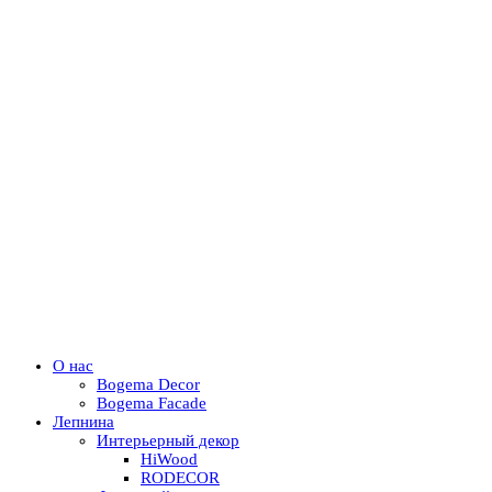
О нас
Bogema Decor
Bogema Facade
Лепнина
Интерьерный декор
HiWood
RODECOR