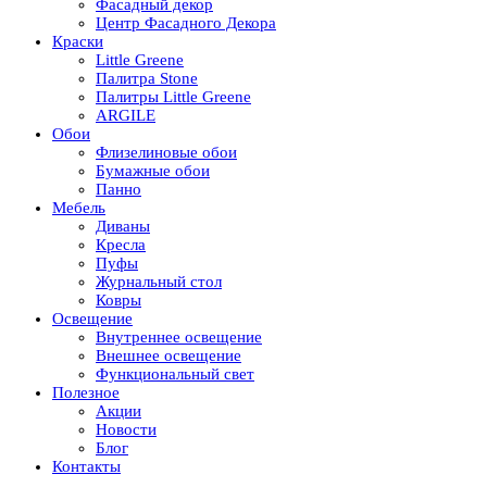
Фасадный декор
Центр Фасадного Декора
Краски
Little Greene
Палитра Stone
Палитры Little Greene
ARGILE
Обои
Флизелиновые обои
Бумажные обои
Панно
Мебель
Диваны
Кресла
Пуфы
Журнальный стол
Ковры
Освещение
Внутреннее освещение
Внешнее освещение
Функциональный свет
Полезное
Акции
Новости
Блог
Контакты