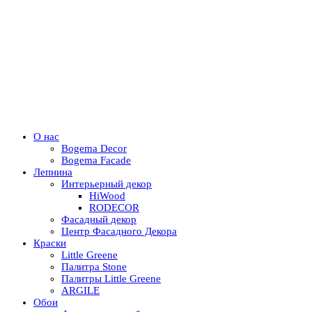
О нас
Bogema Decor
Bogema Facade
Лепнина
Интерьерный декор
HiWood
RODECOR
Фасадный декор
Центр Фасадного Декора
Краски
Little Greene
Палитра Stone
Палитры Little Greene
ARGILE
Обои