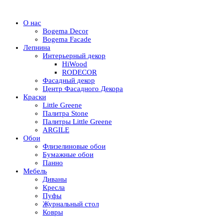
О нас
Bogema Decor
Bogema Facade
Лепнина
Интерьерный декор
HiWood
RODECOR
Фасадный декор
Центр Фасадного Декора
Краски
Little Greene
Палитра Stone
Палитры Little Greene
ARGILE
Обои
Флизелиновые обои
Бумажные обои
Панно
Мебель
Диваны
Кресла
Пуфы
Журнальный стол
Ковры