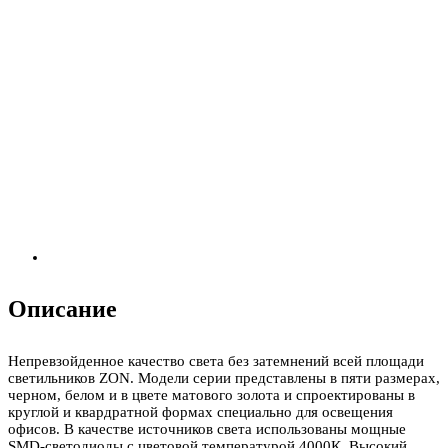
Описание
Непревзойденное качество света без затемнений всей площади
светильников ZON. Модели серии представлены в пяти размерах,
черном, белом и в цвете матового золота и спроектированы в
круглой и квардратной формах специально для освещения
офисов. В качестве источников света использованы мощные
SMD-светодиоды с цветовой температурой 4000К. Высокий