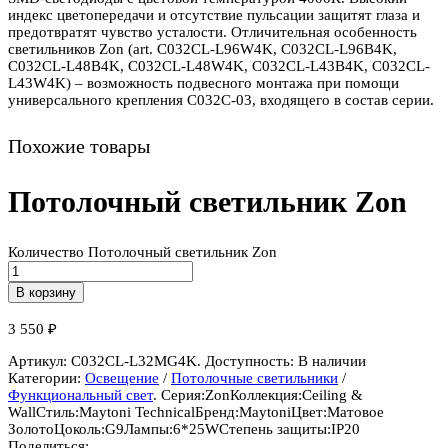
индекс цветопередачи и отсутствие пульсации защитят глаза и
предотвратят чувство усталости. Отличительная особенность
светильников Zon (art. C032CL-L96W4K, C032CL-L96B4K,
C032CL-L48B4K, C032CL-L48W4K, C032CL-L43B4K, C032CL-
L43W4K) – возможность подвесного монтажа при помощи
универсального крепления C032C-03, входящего в состав серии.
Похожие товары
Потолочный светильник Zon
Количество Потолочный светильник Zon
В корзину
3 550
₽
Артикул:
C032CL-L32MG4K
.
Доступность:
В наличии
Категории:
Освещение
/
Потолочные светильники
/
Функциональный свет
.
Серия:
Zon
Коллекция:
Ceiling &
Wall
Стиль:
Maytoni Technical
Бренд:
Maytoni
Цвет:
Матовое
Золото
Цоколь:
G9
Лампы:
6*25W
Степень защиты:
IP20
Поделиться: