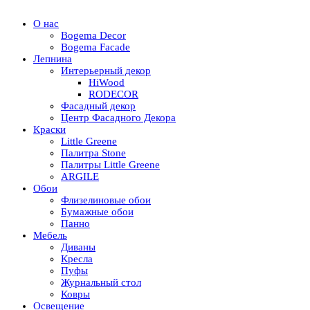
О нас
Bogema Decor
Bogema Facade
Лепнина
Интерьерный декор
HiWood
RODECOR
Фасадный декор
Центр Фасадного Декора
Краски
Little Greene
Палитра Stone
Палитры Little Greene
ARGILE
Обои
Флизелиновые обои
Бумажные обои
Панно
Мебель
Диваны
Кресла
Пуфы
Журнальный стол
Ковры
Освещение