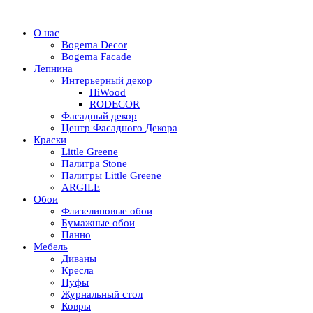
О нас
Bogema Decor
Bogema Facade
Лепнина
Интерьерный декор
HiWood
RODECOR
Фасадный декор
Центр Фасадного Декора
Краски
Little Greene
Палитра Stone
Палитры Little Greene
ARGILE
Обои
Флизелиновые обои
Бумажные обои
Панно
Мебель
Диваны
Кресла
Пуфы
Журнальный стол
Ковры