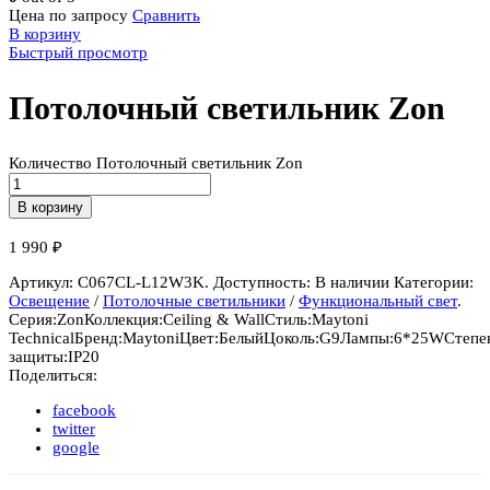
Цена по запросу
Сравнить
В корзину
Быстрый просмотр
Потолочный светильник Zon
Количество Потолочный светильник Zon
В корзину
1 990
₽
Артикул:
C067CL-L12W3K
.
Доступность:
В наличии
Категории:
Освещение
/
Потолочные светильники
/
Функциональный свет
.
Серия:
Zon
Коллекция:
Ceiling & Wall
Стиль:
Maytoni
Technical
Бренд:
Maytoni
Цвет:
Белый
Цоколь:
G9
Лампы:
6*25W
Степе
защиты:
IP20
Поделиться:
facebook
twitter
google