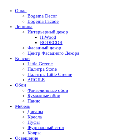
О нас
Bogema Decor
Bogema Facade
Лепнина
Интерьерный декор
HiWood
RODECOR
Фасадный декор
Центр Фасадного Декора
Краски
Little Greene
Палитра Stone
Палитры Little Greene
ARGILE
Обои
Флизелиновые обои
Бумажные обои
Панно
Мебель
Диваны
Кресла
Пуфы
Журнальный стол
Ковры
Освещение