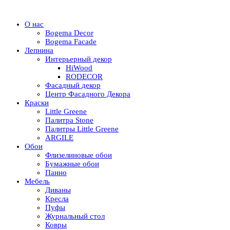
О нас
Bogema Decor
Bogema Facade
Лепнина
Интерьерный декор
HiWood
RODECOR
Фасадный декор
Центр Фасадного Декора
Краски
Little Greene
Палитра Stone
Палитры Little Greene
ARGILE
Обои
Флизелиновые обои
Бумажные обои
Панно
Мебель
Диваны
Кресла
Пуфы
Журнальный стол
Ковры