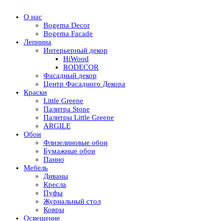
О нас
Bogema Decor
Bogema Facade
Лепнина
Интерьерный декор
HiWood
RODECOR
Фасадный декор
Центр Фасадного Декора
Краски
Little Greene
Палитра Stone
Палитры Little Greene
ARGILE
Обои
Флизелиновые обои
Бумажные обои
Панно
Мебель
Диваны
Кресла
Пуфы
Журнальный стол
Ковры
Освещение