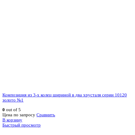
Композиция из 3-х колец шириной в два хрусталя серии 10120
золото №1
0
out of 5
Цена по запросу
Сравнить
В корзину
Быстрый просмотр