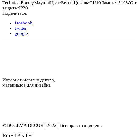
Technical
Бренд:
Maytoni
Цвет:
Белый
Цоколь:
GU10
Лампы:
1*10W
Ст
защиты:
IP20
Поделиться:
facebook
twitter
google
Интернет-магазин декора,
материалов для дизайна
© BOGEMA DECOR | 2022 | Все права защищены
КОНТАКТЫ