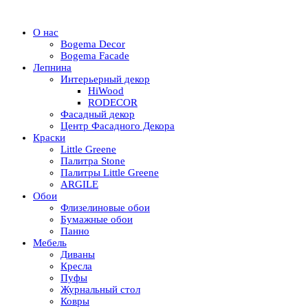
О нас
Bogema Decor
Bogema Facade
Лепнина
Интерьерный декор
HiWood
RODECOR
Фасадный декор
Центр Фасадного Декора
Краски
Little Greene
Палитра Stone
Палитры Little Greene
ARGILE
Обои
Флизелиновые обои
Бумажные обои
Панно
Мебель
Диваны
Кресла
Пуфы
Журнальный стол
Ковры