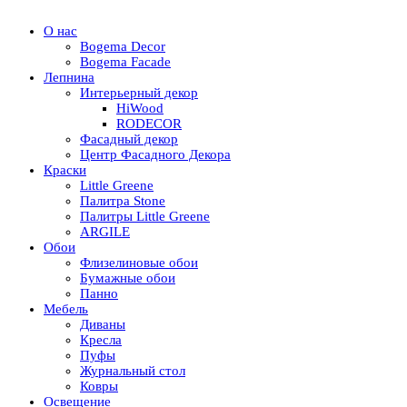
О нас
Bogema Decor
Bogema Facade
Лепнина
Интерьерный декор
HiWood
RODECOR
Фасадный декор
Центр Фасадного Декора
Краски
Little Greene
Палитра Stone
Палитры Little Greene
ARGILE
Обои
Флизелиновые обои
Бумажные обои
Панно
Мебель
Диваны
Кресла
Пуфы
Журнальный стол
Ковры
Освещение