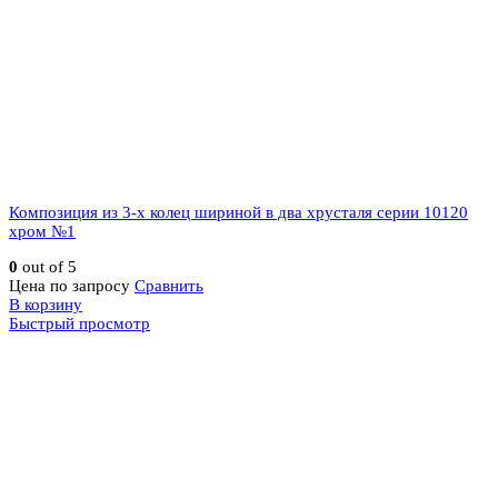
Композиция из 3-х колец шириной в два хрусталя серии 10120
хром №1
0
out of 5
Цена по запросу
Сравнить
В корзину
Быстрый просмотр