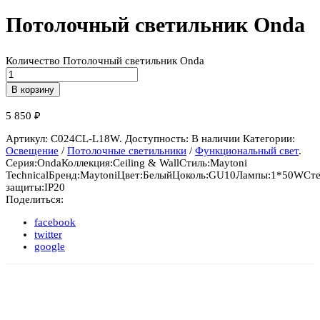
Потолочный светильник Onda
Количество Потолочный светильник Onda
В корзину
5 850
₽
Артикул:
C024CL-L18W
.
Доступность:
В наличии
Категории:
Освещение
/
Потолочные светильники
/
Функциональный свет
.
Серия:
Onda
Коллекция:
Ceiling & Wall
Стиль:
Maytoni
Technical
Бренд:
Maytoni
Цвет:
Белый
Цоколь:
GU10
Лампы:
1*50W
Ст
защиты:
IP20
Поделиться:
facebook
twitter
google