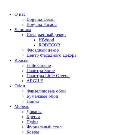
О нас
Bogema Decor
Bogema Facade
Лепнина
Интерьерный декор
HiWood
RODECOR
Фасадный декор
Центр Фасадного Декора
Краски
Little Greene
Палитра Stone
Палитры Little Greene
ARGILE
Обои
Флизелиновые обои
Бумажные обои
Панно
Мебель
Диваны
Кресла
Пуфы
Журнальный стол
Ковры