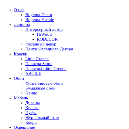
О нас
Bogema Decor
Bogema Facade
Лепнина
Интерьерный декор
HiWood
RODECOR
Фасадный декор
Центр Фасадного Декора
Краски
Little Greene
Палитра Stone
Палитры Little Greene
ARGILE
Обои
Флизелиновые обои
Бумажные обои
Панно
Мебель
Диваны
Кресла
Пуфы
Журнальный стол
Ковры
Освещение