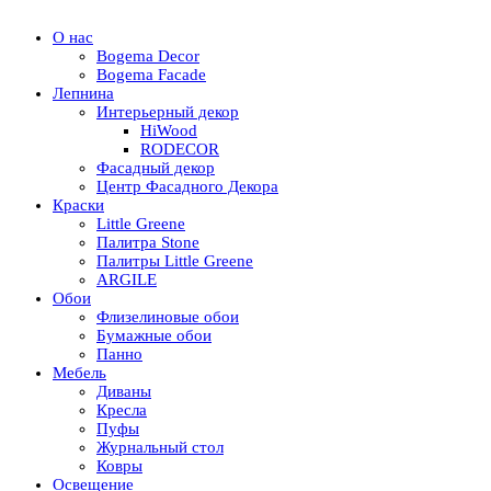
О нас
Bogema Decor
Bogema Facade
Лепнина
Интерьерный декор
HiWood
RODECOR
Фасадный декор
Центр Фасадного Декора
Краски
Little Greene
Палитра Stone
Палитры Little Greene
ARGILE
Обои
Флизелиновые обои
Бумажные обои
Панно
Мебель
Диваны
Кресла
Пуфы
Журнальный стол
Ковры
Освещение