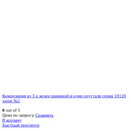
Композиция из 3-х колец шириной в один хрусталя серии 10120
хром №2
0
out of 5
Цена по запросу
Сравнить
В корзину
Быстрый просмотр