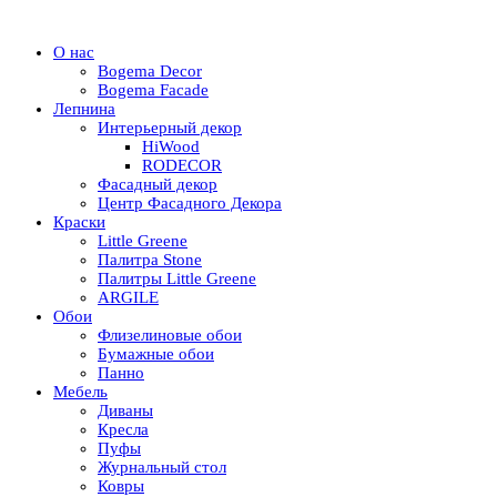
О нас
Bogema Decor
Bogema Facade
Лепнина
Интерьерный декор
HiWood
RODECOR
Фасадный декор
Центр Фасадного Декора
Краски
Little Greene
Палитра Stone
Палитры Little Greene
ARGILE
Обои
Флизелиновые обои
Бумажные обои
Панно
Мебель
Диваны
Кресла
Пуфы
Журнальный стол
Ковры