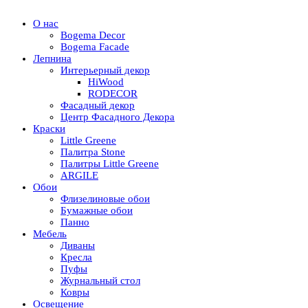
О нас
Bogema Decor
Bogema Facade
Лепнина
Интерьерный декор
HiWood
RODECOR
Фасадный декор
Центр Фасадного Декора
Краски
Little Greene
Палитра Stone
Палитры Little Greene
ARGILE
Обои
Флизелиновые обои
Бумажные обои
Панно
Мебель
Диваны
Кресла
Пуфы
Журнальный стол
Ковры
Освещение