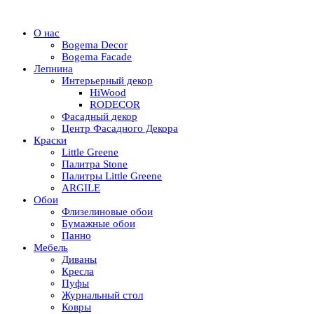
О нас
Bogema Decor
Bogema Facade
Лепнина
Интерьерный декор
HiWood
RODECOR
Фасадный декор
Центр Фасадного Декора
Краски
Little Greene
Палитра Stone
Палитры Little Greene
ARGILE
Обои
Флизелиновые обои
Бумажные обои
Панно
Мебель
Диваны
Кресла
Пуфы
Журнальный стол
Ковры