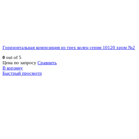
Горизонтальная композиция из трех колец серии 10120 хром №2
0
out of 5
Цена по запросу
Сравнить
В корзину
Быстрый просмотр