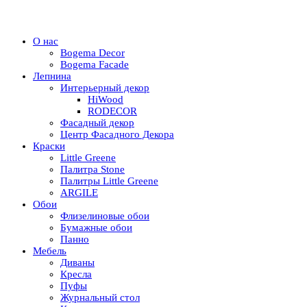
О нас
Bogema Decor
Bogema Facade
Лепнина
Интерьерный декор
HiWood
RODECOR
Фасадный декор
Центр Фасадного Декора
Краски
Little Greene
Палитра Stone
Палитры Little Greene
ARGILE
Обои
Флизелиновые обои
Бумажные обои
Панно
Мебель
Диваны
Кресла
Пуфы
Журнальный стол