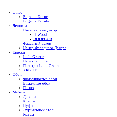
О нас
Bogema Decor
Bogema Facade
Лепнина
Интерьерный декор
HiWood
RODECOR
Фасадный декор
Центр Фасадного Декора
Краски
Little Greene
Палитра Stone
Палитры Little Greene
ARGILE
Обои
Флизелиновые обои
Бумажные обои
Панно
Мебель
Диваны
Кресла
Пуфы
Журнальный стол
Ковры