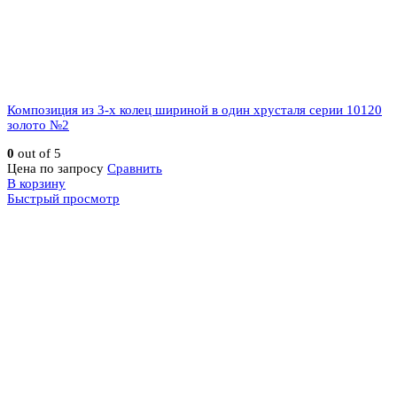
Композиция из 3-х колец шириной в один хрусталя серии 10120
золото №2
0
out of 5
Цена по запросу
Сравнить
В корзину
Быстрый просмотр