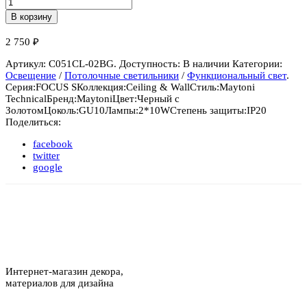
В корзину
2 750
₽
Артикул:
C051CL-02BG
.
Доступность:
В наличии
Категории:
Освещение
/
Потолочные светильники
/
Функциональный свет
.
Серия:
FOCUS S
Коллекция:
Ceiling & Wall
Стиль:
Maytoni
Technical
Бренд:
Maytoni
Цвет:
Черный с
Золотом
Цоколь:
GU10
Лампы:
2*10W
Степень защиты:
IP20
Поделиться:
facebook
twitter
google
Интернет-магазин декора,
материалов для дизайна