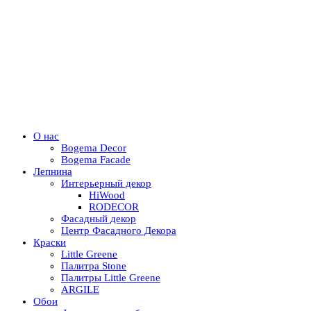
О нас
Bogema Decor
Bogema Facade
Лепнина
Интерьерный декор
HiWood
RODECOR
Фасадный декор
Центр Фасадного Декора
Краски
Little Greene
Палитра Stone
Палитры Little Greene
ARGILE
Обои