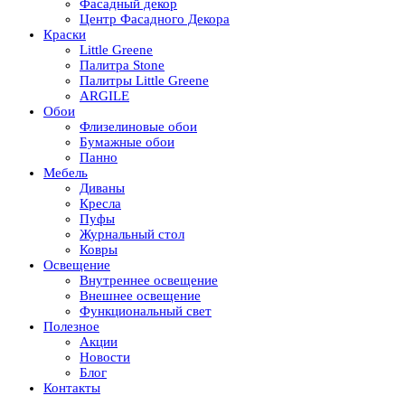
Фасадный декор
Центр Фасадного Декора
Краски
Little Greene
Палитра Stone
Палитры Little Greene
ARGILE
Обои
Флизелиновые обои
Бумажные обои
Панно
Мебель
Диваны
Кресла
Пуфы
Журнальный стол
Ковры
Освещение
Внутреннее освещение
Внешнее освещение
Функциональный свет
Полезное
Акции
Новости
Блог
Контакты