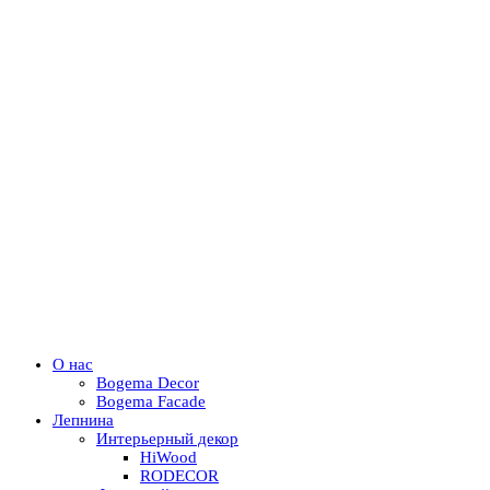
О нас
Bogema Decor
Bogema Facade
Лепнина
Интерьерный декор
HiWood
RODECOR