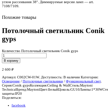
углом рассеивания 38°. Диммируемые версии ламп — art.
7108/7109.
Похожие товары
Потолочный светильник Conik
gyps
Количество Потолочный светильник Conik gyps
В корзину
2 600
₽
Артикул:
C002CW-01W
.
Доступность:
В наличии
Категории:
Освещение
/
Потолочные светильники
/
Функциональный свет
.
Серия:
Conik gyps
Коллекция:
Ceiling & Wall
Стиль:
Maytoni
Technical
Бренд:
Maytoni
Цвет:
Белый
Цоколь:
GU10
Лампы:
1*30W
Ст
защиты:
IP20
Поделиться:
facebook