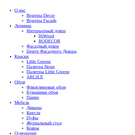
О нас
Bogema Decor
Bogema Facade
Лепнина
Интерьерный декор
HiWood
RODECOR
Фасадный декор
Центр Фасадного Декора
Краски
Little Greene
Палитра Stone
Палитры Little Greene
ARGILE
Обои
Флизелиновые обои
Бумажные обои
Панно
Мебель
Диваны
Кресла
Пуфы
Журнальный стол
Ковры
Освещение