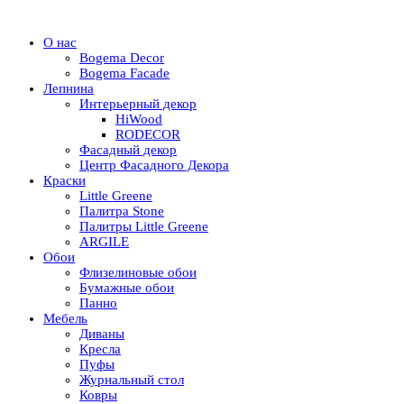
О нас
Bogema Decor
Bogema Facade
Лепнина
Интерьерный декор
HiWood
RODECOR
Фасадный декор
Центр Фасадного Декора
Краски
Little Greene
Палитра Stone
Палитры Little Greene
ARGILE
Обои
Флизелиновые обои
Бумажные обои
Панно
Мебель
Диваны
Кресла
Пуфы
Журнальный стол
Ковры