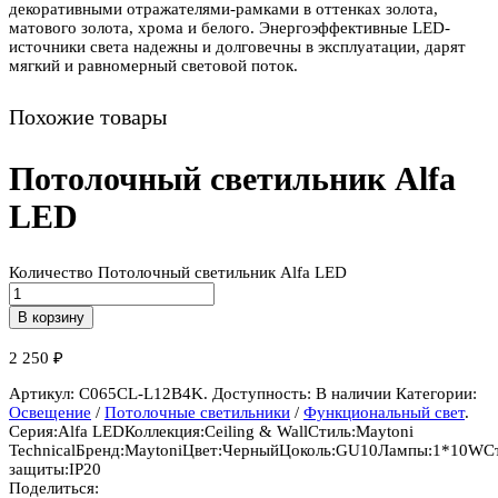
декоративными отражателями-рамками в оттенках золота,
матового золота, хрома и белого. Энергоэффективные LED-
источники света надежны и долговечны в эксплуатации, дарят
мягкий и равномерный световой поток.
Похожие товары
Потолочный светильник Alfa
LED
Количество Потолочный светильник Alfa LED
В корзину
2 250
₽
Артикул:
C065CL-L12B4K
.
Доступность:
В наличии
Категории:
Освещение
/
Потолочные светильники
/
Функциональный свет
.
Серия:
Alfa LED
Коллекция:
Ceiling & Wall
Стиль:
Maytoni
Technical
Бренд:
Maytoni
Цвет:
Черный
Цоколь:
GU10
Лампы:
1*10W
С
защиты:
IP20
Поделиться: