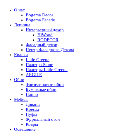
О нас
Bogema Decor
Bogema Facade
Лепнина
Интерьерный декор
HiWood
RODECOR
Фасадный декор
Центр Фасадного Декора
Краски
Little Greene
Палитра Stone
Палитры Little Greene
ARGILE
Обои
Флизелиновые обои
Бумажные обои
Панно
Мебель
Диваны
Кресла
Пуфы
Журнальный стол
Ковры
Освещение