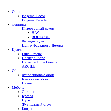
О нас
Bogema Decor
Bogema Facade
Лепнина
Интерьерный декор
HiWood
RODECOR
Фасадный декор
Центр Фасадного Декора
Краски
Little Greene
Палитра Stone
Палитры Little Greene
ARGILE
Обои
Флизелиновые обои
Бумажные обои
Панно
Мебель
Диваны
Кресла
Пуфы
Журнальный стол
Ковры