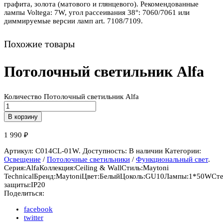
графита, золота (матового и глянцевого). Рекомендованные
лампы Voltega: 7W, угол рассеивания 38°: 7060/7061 или
диммируемые версии ламп art. 7108/7109.
Похожие товары
Потолочный светильник Alfa
Количество Потолочный светильник Alfa
В корзину
1 990
₽
Артикул:
C014CL-01W
.
Доступность:
В наличии
Категории:
Освещение
/
Потолочные светильники
/
Функциональный свет
.
Серия:
Alfa
Коллекция:
Ceiling & Wall
Стиль:
Maytoni
Technical
Бренд:
Maytoni
Цвет:
Белый
Цоколь:
GU10
Лампы:
1*50W
Ст
защиты:
IP20
Поделиться:
facebook
twitter