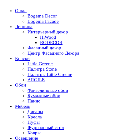
О нас
Bogema Decor
Bogema Facade
Лепнина
Интерьерный декор
HiWood
RODECOR
Фасадный декор
Центр Фасадного Декора
Краски
Little Greene
Палитра Stone
Палитры Little Greene
ARGILE
Обои
Флизелиновые обои
Бумажные обои
Панно
Мебель
Диваны
Кресла
Пуфы
Журнальный стол
Ковры
Освещение