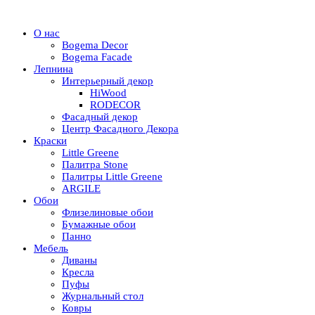
О нас
Bogema Decor
Bogema Facade
Лепнина
Интерьерный декор
HiWood
RODECOR
Фасадный декор
Центр Фасадного Декора
Краски
Little Greene
Палитра Stone
Палитры Little Greene
ARGILE
Обои
Флизелиновые обои
Бумажные обои
Панно
Мебель
Диваны
Кресла
Пуфы
Журнальный стол
Ковры